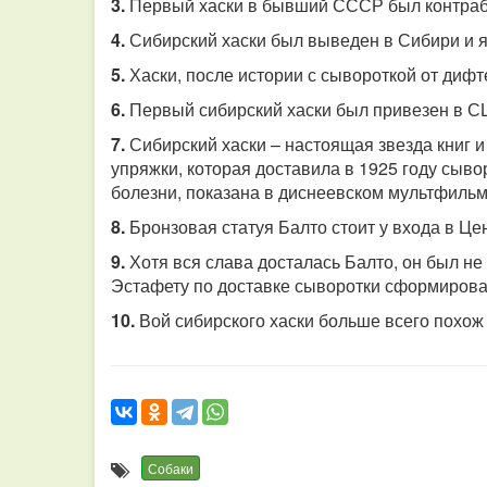
3.
Первый хаски в бывший СССР был контраб
4.
Сибирский хаски был выведен в Сибири и я
5.
Хаски, после истории с сывороткой от дифт
6.
Первый сибирский хаски был привезен в СШ
7.
Сибирский хаски – настоящая звезда книг и
упряжки, которая доставила в 1925 году сыво
болезни, показана в диснеевском мультфильм
8.
Бронзовая статуя Балто стоит у входа в Ц
9.
Хотя вся слава досталась Балто, он был н
Эстафету по доставке сыворотки сформирова
10.
Вой сибирского хаски больше всего похож 
Собаки