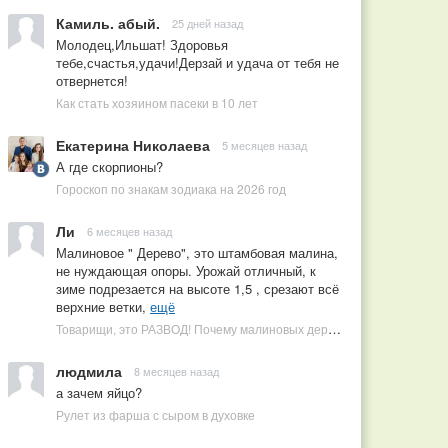
Камиль. абый.
25 дней назад
Молодец,Ильшат! Здоровья
тебе,счастья,удачи!Дерзай и удача от тебя не
отвернется!
Как стать хозяином пасеки в 10 лет
Екатерина Николаева
5 месяцев назад
А где скорпионы?
Гороскоп по знакам зодиака на 2026 год
Ли
6 месяцев назад
Малиновое " Дерево", это штамбовая малина,
не нуждающая опоры. Урожай отличный, к
зиме подрезается на высоте 1,5 , срезают всё
верхние ветки,
ещё
Товарищи, это РАЗВОД! Почему малиновых деревьев не бывает, или Как ушлые продавцы наживаются на мечтах садоводов
людмила
8 месяцев назад
а зачем яйцо?
Рулет из фарша с сыром в духовке