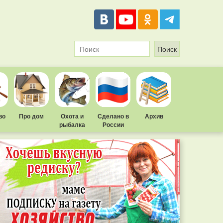
во
Про дом
Охота и
Сделано в
Архив
рыбалка
России