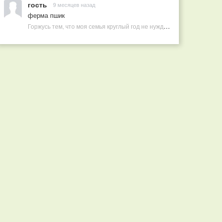
гость
9 месяцев назад
ферма пшик
Горжусь тем, что моя семья круглый год не нуждается в покупных витаминах