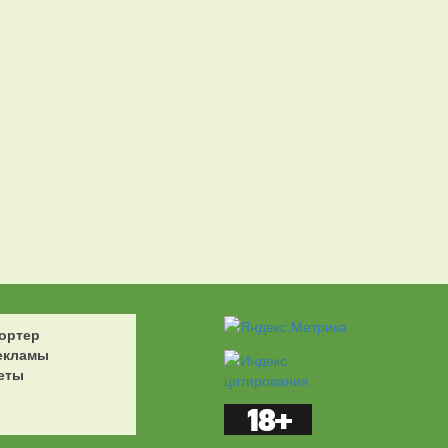
ортер
екламы
еты