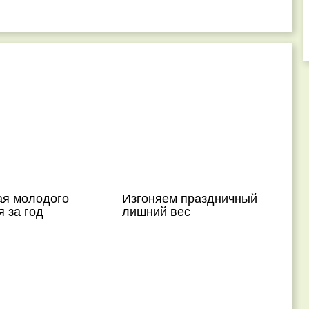
ая молодого
Изгоняем праздничный
 за год
лишний вес