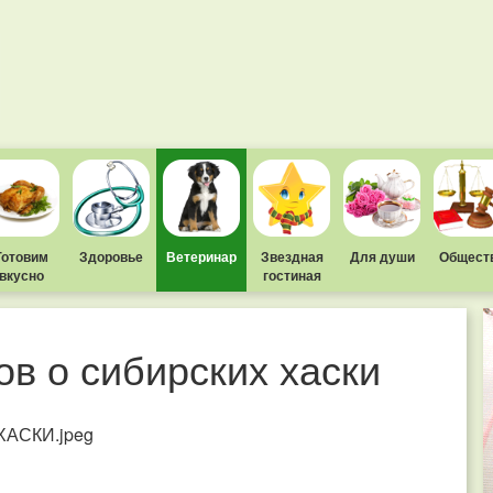
Готовим
Здоровье
Ветеринар
Звездная
Для души
Общест
вкусно
гостиная
в о сибирских хаски