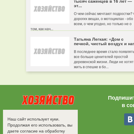
тысяч саженцев в 16 лет —
эт...
О чем сейчас мечтают подростки?
дорогих вещах, о мотоциклах - обо
всем, о чем угодно, но только не о
том, как нач...
Татьяна Легкая: «Дом с
печкой, чистый воздух и нат
В последнее время стало появлят
все больше ценителей простой
деревенской жизни. Люди не хотят
жить в спешке в бо...
Подпишит
в со
Все права защищены.
Наш сайт использует куки.
©2008-2017 - "Хозяйство"
Продолжая его использовать, вы
даете согласие на обработку