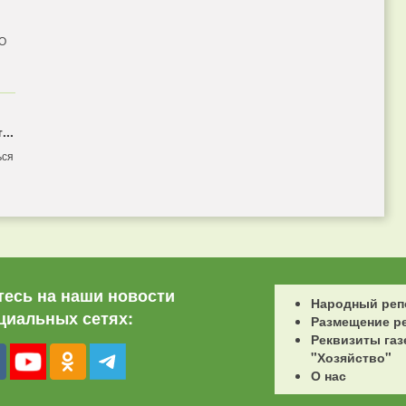
 О
...
ься
есь на наши новости
Народный реп
циальных сетях:
Размещение р
Реквизиты газ
"Хозяйство"
О нас