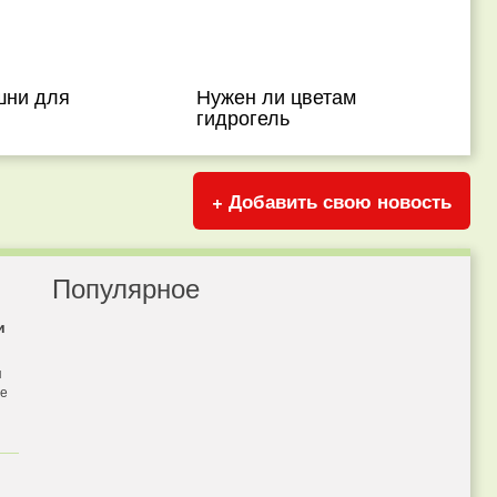
шни для
Нужен ли цветам
я
гидрогель
+ Добавить свою новость
Популярное
и
я
бе