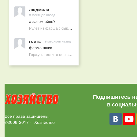
людмила
8 месяцев назад
а зачем яйцо?
Рулет из фарша с сыром в духовке
гость
9 месяцев назад
ферма пшик
Горжусь тем, что моя семья круглый год не нуждается в покупных витаминах
Подпишитесь н
в социаль
Все права защищены.
©2008-2017 - "Хозяйство"