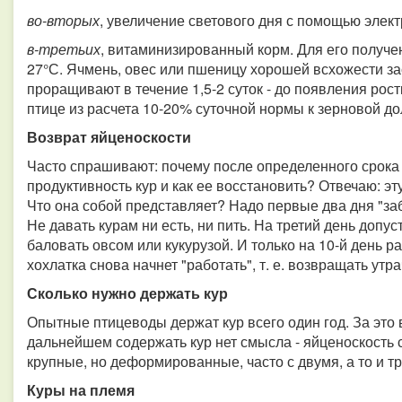
во-вторых
, увеличение светового дня с помощью элек
в-третьих
, витаминизированный корм. Для его получе
27°С. Ячмень, овес или пшеницу хорошей всхожести зас
проращивают в течение 1,5-2 суток - до появления рост
птице из расчета 10-20% суточной нормы к зерновой до
Возврат яйценоскости
Часто спрашивают: почему после определенного срока 
продуктивность кур и как ее восстановить? Отвечаю: э
Что она собой представляет? Надо первые два дня "за
Не давать курам ни есть, ни пить. На третий день допус
баловать овсом или кукурузой. И только на 10-й день 
хохлатка снова начнет "работать", т. е. возвращать ут
Сколько нужно держать кур
Опытные птицеводы держат кур всего один год. За это 
дальнейшем содержать кур нет смысла - яйценоскость с
крупные, но деформированные, часто с двумя, а то и т
Куры на племя