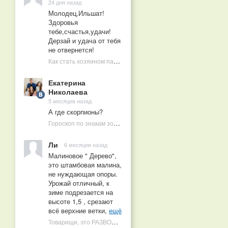
24 дня назад
Молодец,Ильшат!
Здоровья
тебе,счастья,удачи!
Дерзай и удача от тебя
не отвернется!
Как стать хозяином пасеки в 10 лет
Екатерина
Николаева
5 месяцев назад
А где скорпионы?
Гороскоп по знакам зодиака на 2026 год
Ли
6 месяцев назад
Малиновое " Дерево",
это штамбовая малина,
не нуждающая опоры.
Урожай отличный, к
зиме подрезается на
высоте 1,5 , срезают
всё верхние ветки,
ещё
Товарищи, это РАЗВОД! Почему малиновых деревьев не бывает, или Как ушлые продавцы наживаются на мечтах садоводов