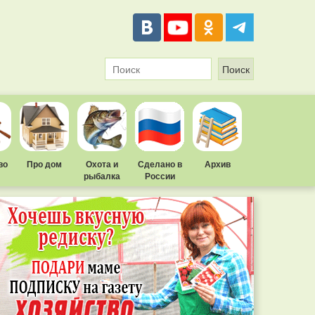
во
Про дом
Охота и
Сделано в
Архив
рыбалка
России