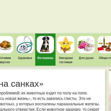
Готовим
Здоровье
Ветеринар
Звездная
Для души
Общест
вкусно
гостиная
на санках»
роблемой: их животные ездят по полу на попе.
ь новая жизнь», то есть завелись глисты. Это не
животных, у которых воспалены параанальные железы.
льного отверстия. Если животное здорово, то секрет