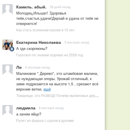
Камиль. абый.
26 дней назад
Молодец,Ильшат! Здоровья
тебе,счастья,удачи!Дерзай и удача от тебя не
отвернется!
Как стать хозяином пасеки в 10 лет
Екатерина Николаева
5 месяцев назад
А где скорпионы?
Гороскоп по знакам зодиака на 2026 год
Ли
6 месяцев назад
Малиновое " Дерево", это штамбовая малина,
не нуждающая опоры. Урожай отличный, к
зиме подрезается на высоте 1,5 , срезают всё
верхние ветки,
ещё
Товарищи, это РАЗВОД! Почему малиновых деревьев не бывает, или Как ушлые продавцы наживаются на мечтах садоводов
людмила
8 месяцев назад
а зачем яйцо?
Рулет из фарша с сыром в духовке