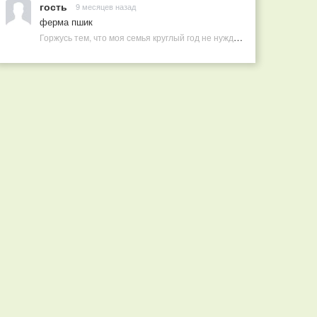
гость
9 месяцев назад
ферма пшик
Горжусь тем, что моя семья круглый год не нуждается в покупных витаминах