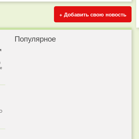
+ Добавить свою новость
Популярное
и
я
бе
 О