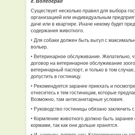
г. Волгоград
Существует несколько правил для выбора го
организацией или индивидуальным предприят
даче или в квартире. Иначе некому будет пре
содержания животного.
• Для собаки должен быть выгул с максималь
вольер.
• Ветеринарное обслуживание. Желательно, ч
договор на ветеринарное обслуживание зоог
ветеринарный паспорт, и только в том случа
допустить в гостиницу.
• Рекомендуется заранее приехать и посмотр
отнеситесь к тем гостиницам, которые предла
Возможно, там антисанитарные условия.
• Руководство гостиницы обязано заключить с
• Кормление животного должно быть заранее 
кормами, так как они дольше хранятся.
• И, наконец, вопрос цен. Категорически не с