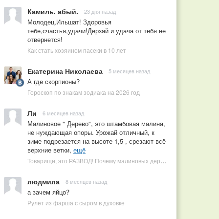
Камиль. абый.
23 дня назад
Молодец,Ильшат! Здоровья
тебе,счастья,удачи!Дерзай и удача от тебя не
отвернется!
Как стать хозяином пасеки в 10 лет
Екатерина Николаева
5 месяцев назад
А где скорпионы?
Гороскоп по знакам зодиака на 2026 год
Ли
6 месяцев назад
Малиновое " Дерево", это штамбовая малина,
не нуждающая опоры. Урожай отличный, к
зиме подрезается на высоте 1,5 , срезают всё
верхние ветки,
ещё
Товарищи, это РАЗВОД! Почему малиновых деревьев не бывает, или Как ушлые продавцы наживаются на мечтах садоводов
людмила
8 месяцев назад
а зачем яйцо?
Рулет из фарша с сыром в духовке