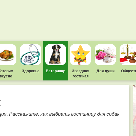
Готовим
Здоровье
Ветеринар
Звездная
Для души
Общест
вкусно
гостиная
к
ия. Расскажите, как выбрать гостиницу для собак