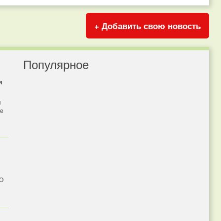
+ Добавить свою новость
Популярное
и
я
бе
 О