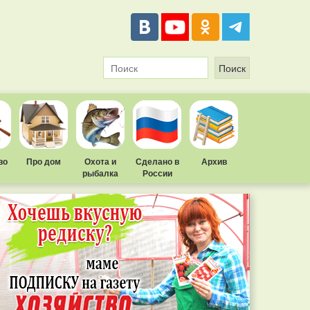
во
Про дом
Охота и
Сделано в
Архив
рыбалка
России