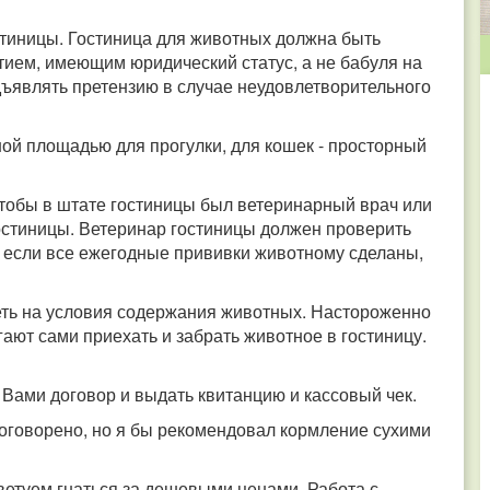
стиницы. Гостиница для животных должна быть
ием, имеющим юридический статус, а не бабуля на
дъявлять претензию в случае неудовлетворительного
ной площадью для прогулки, для кошек - просторный
тобы в штате гостиницы был ветеринарный врач или
остиницы. Ветеринар гостиницы должен проверить
е, если все ежегодные прививки животному сделаны,
еть на условия содержания животных. Настороженно
гают сами приехать и забрать животное в гостиницу.
 Вами договор и выдать квитанцию и кассовый чек.
оговорено, но я бы рекомендовал кормление сухими
оветуем гнаться за дешевыми ценами. Работа с