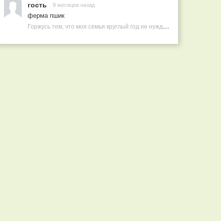
гость
9 месяцев назад
ферма пшик
Горжусь тем, что моя семья круглый год не нуждается в покупных витаминах