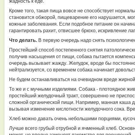
жадность к еде.
Кроме того, такая пища вовсе не способствует нормал
становится обжорой, пищеварение его нарушается, мог
кожные заболевания. Если подобное питание он начин
гарантировать рахит, отвисшее брюхо, искривление лап 
Что делать.
В первую очередь надо снять психологичес
Простейший способ постепенного снятия патологическо
получив насыщения от пищи, собака пытается компенси
очередь вызывает жажду. Желудок, вроде бы постоянно
нейтрализуется, со временем собака начинает доволь
Не будем останавливаться на очевидном вреде жирной
То же и с мучными изделиями. Собака - плотоядное живо
простейший желудочный тракт, совершенно не приспо
сложной органической пищи. Например, манная каша дл
вызывая изменение кислотности желудочного сока. Вре
Хлеб можно давать очень небольшими порциями, кусоч
Лучше всего грубый отрубной и ячменный хлеб. Основн
может, но вполне заменяет лакомство для поощрений.