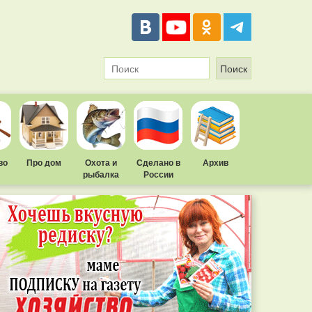
во
Про дом
Охота и
Сделано в
Архив
рыбалка
России