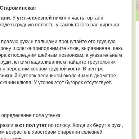
. Староминская
тани
. У
утят-селезней
нижняя часть гортани
де в грудную полость, у самок такого расширения
 правую руку и пальцами прощупайте его грудную
орону и слегка приподнимите клюв, выравнивая шею.
ора к последним шейным позвонкам, а указательным
груди легким надавливанием найдите треугольник,
 и передним концом грудной кости. В центре
ижный бугорок величиной около 4 мм в диаметре,
ании клюва. У уточек этот бугорок отсутствует.
– определение пола утенка
 различают
пол утят
по голосу. Когда их берут в руки,
нем возрасте в хвостовом оперении селезней
т у самок.