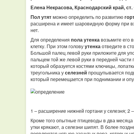
Елена Некрасова, Краснодарский край, ст
Пол утят
можно определить по развитию
гор
расширена и имеет шаровидную форму при вхо
нет.
Для определения
пола утенка
возьмите его в
клетку. При этом голову
утенка
отведите в ст
Большой палец левой руки приложите для уп
пальцем той же левой руки в передней части 
который образуется костями ключицы, лопатки
треугольника у
селезней
прощупывается подв
который перемещается при поднимании и опуск
1 – расширение нижней гортани у селезня; 2 
Кроме того опытные птицеводы в два месяца
утки крякают, а селезни шипят. В более позд
появляются четыре загнутых пера, которых не