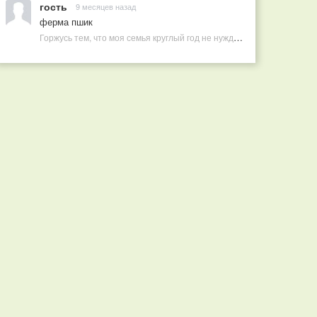
гость
9 месяцев назад
ферма пшик
Горжусь тем, что моя семья круглый год не нуждается в покупных витаминах