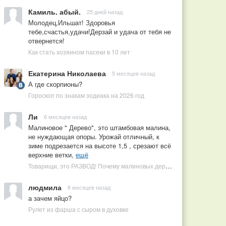
Камиль. абый.
25 дней назад
Молодец,Ильшат! Здоровья
тебе,счастья,удачи!Дерзай и удача от тебя не
отвернется!
Как стать хозяином пасеки в 10 лет
Екатерина Николаева
5 месяцев назад
А где скорпионы?
Гороскоп по знакам зодиака на 2026 год
Ли
6 месяцев назад
Малиновое " Дерево", это штамбовая малина,
не нуждающая опоры. Урожай отличный, к
зиме подрезается на высоте 1,5 , срезают всё
верхние ветки,
ещё
Товарищи, это РАЗВОД! Почему малиновых деревьев не бывает, или Как ушлые продавцы наживаются на мечтах садоводов
людмила
8 месяцев назад
а зачем яйцо?
Рулет из фарша с сыром в духовке