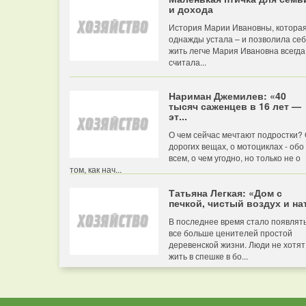
и дохода
История Марии Ивановны, котора
однажды устала – и позволила се
жить легче Мария Ивановна всегда
считала...
Нариман Джемилев: «40
тысяч саженцев в 16 лет —
эт...
О чем сейчас мечтают подростки?
дорогих вещах, о мотоциклах - обо
всем, о чем угодно, но только не о
том, как нач...
Татьяна Легкая: «Дом с
печкой, чистый воздух и нат
В последнее время стало появлят
все больше ценителей простой
деревенской жизни. Люди не хотят
жить в спешке в бо...