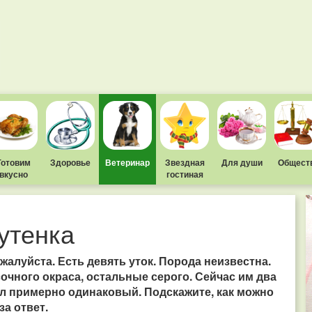
Готовим
Здоровье
Ветеринар
Звездная
Для души
Общест
вкусно
гостиная
утенка
жалуйста. Есть девять уток. Порода неизвестна.
очного окраса, остальные серого. Сейчас им два
тал примерно одинаковый. Подскажите, как можно
за ответ.