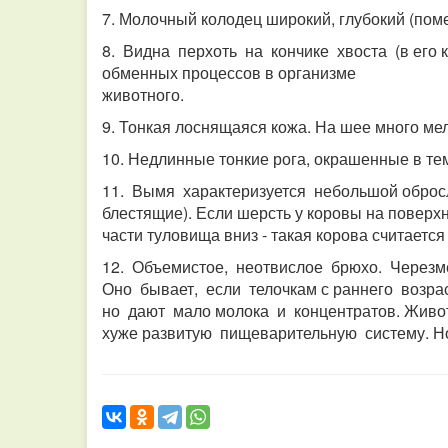
7. Молочный колодец широкий, глубокий (пом
8. Видна перхоть на кончике хвоста (в его к
обменных процессов в организме
животного.
9. Тонкая лоснящаяся кожа. На шее много мел
10. Недлинные тонкие рога, окрашенные в те
11. Вымя характеризуется небольшой обросл
блестящие). Если шерсть у коровы на поверхн
части туловища вниз - такая корова считаетс
12. Объемистое, неотвислое брюхо. Через
Оно бывает, если телочкам с раннего возра
но дают мало молока и концентратов. Жив
хуже развитую пищеварительную систему. Н