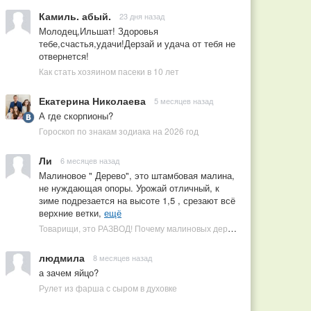
Камиль. абый.
23 дня назад
Молодец,Ильшат! Здоровья
тебе,счастья,удачи!Дерзай и удача от тебя не
отвернется!
Как стать хозяином пасеки в 10 лет
Екатерина Николаева
5 месяцев назад
А где скорпионы?
Гороскоп по знакам зодиака на 2026 год
Ли
6 месяцев назад
Малиновое " Дерево", это штамбовая малина,
не нуждающая опоры. Урожай отличный, к
зиме подрезается на высоте 1,5 , срезают всё
верхние ветки,
ещё
Товарищи, это РАЗВОД! Почему малиновых деревьев не бывает, или Как ушлые продавцы наживаются на мечтах садоводов
людмила
8 месяцев назад
а зачем яйцо?
Рулет из фарша с сыром в духовке