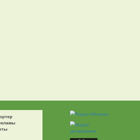
ортер
екламы
еты