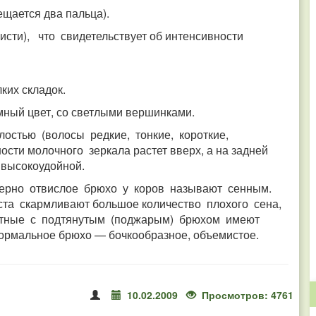
ещается два пальца).
исти), что свидетельствует об интенсивности
ких складок.
мный цвет, со светлыми вершинками.
остью (волосы редкие, тонкие, короткие,
ости молочного зеркала растет вверх, а на задней
я высокоудойной.
мерно отвислое брюхо у коров называют сенным.
ста скармливают большое количество плохого сена,
отные с подтянутым (поджарым) брюхом имеют
ормальное брюхо — бочкообразное, объемистое.
10.02.2009
Просмотров: 4761