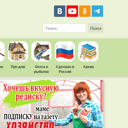
во
Про дом
Охота и
Сделано в
Архив
рыбалка
России