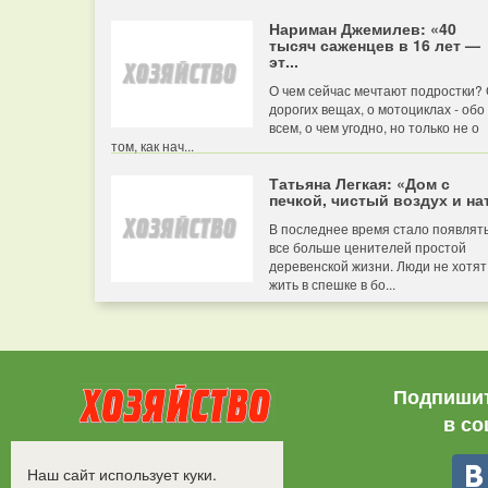
Нариман Джемилев: «40
тысяч саженцев в 16 лет —
эт...
О чем сейчас мечтают подростки?
дорогих вещах, о мотоциклах - обо
всем, о чем угодно, но только не о
том, как нач...
Татьяна Легкая: «Дом с
печкой, чистый воздух и нат
В последнее время стало появлят
все больше ценителей простой
деревенской жизни. Люди не хотят
жить в спешке в бо...
Подпишит
в со
Все права защищены.
Наш сайт использует куки.
©2008-2017 - "Хозяйство"