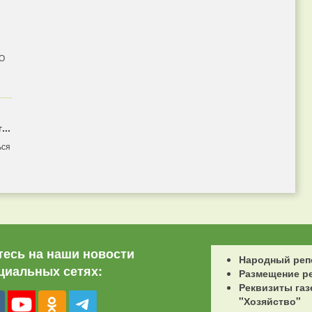
 О
...
ься
есь на наши новости
Народный реп
циальных сетях:
Размещение р
Реквизиты газ
"Хозяйство"