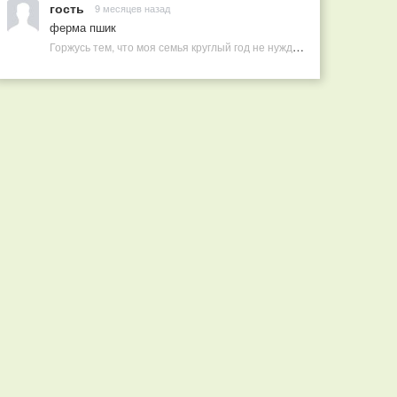
гость
9 месяцев назад
ферма пшик
Горжусь тем, что моя семья круглый год не нуждается в покупных витаминах