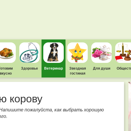
Готовим
Здоровье
Ветеринар
Звездная
Для души
Общест
вкусно
гостиная
ю корову
 Напишите пожалуйста, как выбрать хорошую
ого.