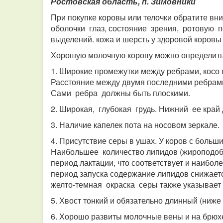
Ростовская область, п. Зимовники
При покупке коровы или телочки обратите вни
оболочки глаз, состояние зрения, ротовую по
выделений. кожа и шерсть у здоровой коровы 
Хорошую молочную корову можно определить
1. Широкие промежутки между ребрами, косо
Расстояние между двумя последними ребрами
Сами ребра должны быть плоскими.
2. Широкая, глубокая грудь. Нижний ее край 
3. Наличие капелек пота на носовом зеркале.
4. Присутствие серы в ушах. У коров с бол
Наибольшее количество липидов (жироподобн
период лактации, что соответствует и наиб
период запуска содержание липидов снижает
желто-темная окраска серы также указывает
5. Хвост тонкий и обязательно длинный (ниже 
6. Хорошо развиты молочные вены и на брюхе