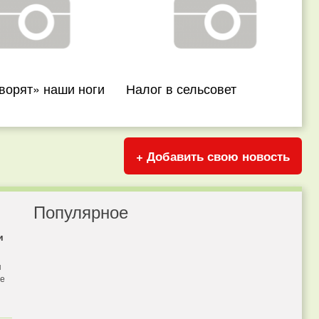
ворят» наши ноги
Налог в сельсовет
+ Добавить свою новость
Популярное
и
я
бе