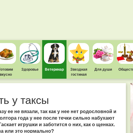
Готовим
Здоровье
Ветеринар
Звездная
Для души
Общест
вкусно
гостиная
ь у таксы
зу ее не вязали, так как у нее нет родословной и
олтора года у нее после течки сильно набухают
аскает игрушки и заботится о них, как о щенках.
ва или это нормально?