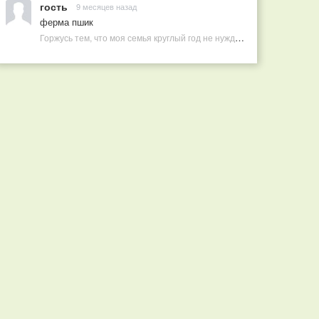
гость
9 месяцев назад
ферма пшик
Горжусь тем, что моя семья круглый год не нуждается в покупных витаминах