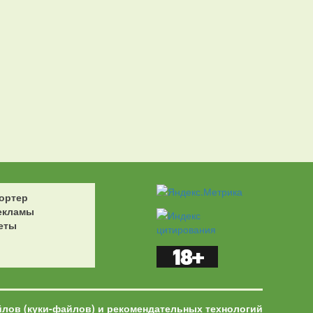
ортер
екламы
еты
йлов (куки-файлов) и рекомендательных технологий