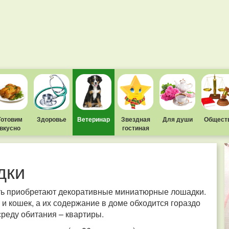
Готовим
Здоровье
Ветеринар
Звездная
Для души
Общест
вкусно
гостиная
дки
ть приобретают декоративные миниатюрные лошадки.
к и кошек, а их содержание в доме обходится гораздо
реду обитания – квартиры.