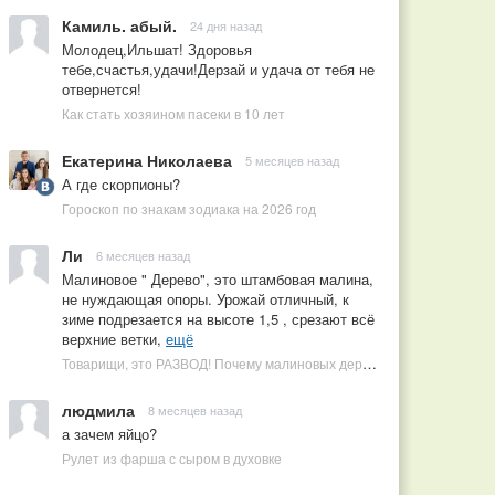
Камиль. абый.
24 дня назад
Молодец,Ильшат! Здоровья
тебе,счастья,удачи!Дерзай и удача от тебя не
отвернется!
Как стать хозяином пасеки в 10 лет
Екатерина Николаева
5 месяцев назад
А где скорпионы?
Гороскоп по знакам зодиака на 2026 год
Ли
6 месяцев назад
Малиновое " Дерево", это штамбовая малина,
не нуждающая опоры. Урожай отличный, к
зиме подрезается на высоте 1,5 , срезают всё
верхние ветки,
ещё
Товарищи, это РАЗВОД! Почему малиновых деревьев не бывает, или Как ушлые продавцы наживаются на мечтах садоводов
людмила
8 месяцев назад
а зачем яйцо?
Рулет из фарша с сыром в духовке