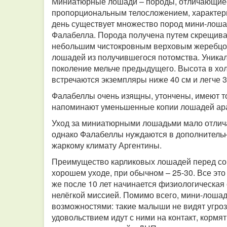
Миниатюрные лошади – породы, отличающиеся 
пропорциональным телосложением, характер
день существует множество пород мини-лоша
Фалабелла. Порода получена путем скрещива
небольшим чистокровным верховым жеребцо
лошадей из получившегося потомства. Уникал
поколение мельче предыдущего. Высота в холке
встречаются экземпляры ниже 40 см и легче 3
Фалабеллы очень изящны, утончены, имеют то
напоминают уменьшенные копии лошадей ар
Уход за миниатюрными лошадьми мало отлича
однако Фалабеллы нуждаются в дополнительно
жаркому климату Аргентины.
Преимущество карликовых лошадей перед соба
хорошем уходе, при обычном – 25-30. Все эт
же после 10 лет начинается физиологическая 
нелёгкой миссией. Помимо всего, мини-лоша
возможностями: такие малыши не видят угроз
удовольствием идут с ними на контакт, кормя