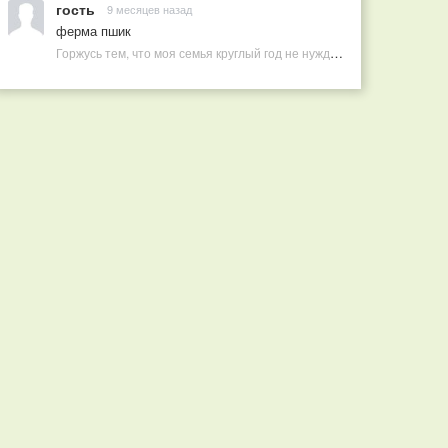
гость
9 месяцев назад
ферма пшик
Горжусь тем, что моя семья круглый год не нуждается в покупных витаминах