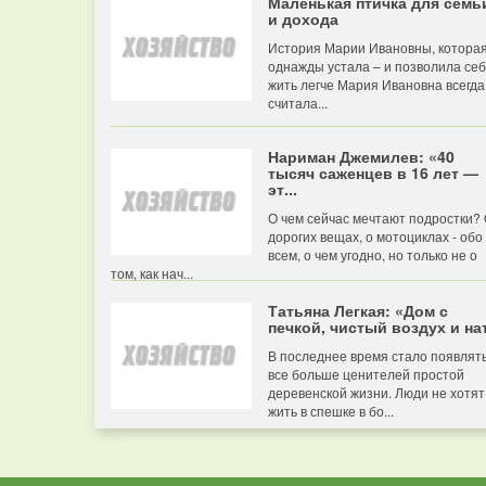
Маленькая птичка для семь
и дохода
История Марии Ивановны, котора
однажды устала – и позволила се
жить легче Мария Ивановна всегда
считала...
Нариман Джемилев: «40
тысяч саженцев в 16 лет —
эт...
О чем сейчас мечтают подростки?
дорогих вещах, о мотоциклах - обо
всем, о чем угодно, но только не о
том, как нач...
Татьяна Легкая: «Дом с
печкой, чистый воздух и нат
В последнее время стало появлят
все больше ценителей простой
деревенской жизни. Люди не хотят
жить в спешке в бо...