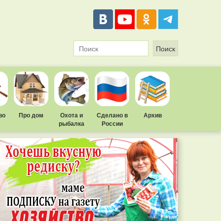
во
Про дом
Охота и
Сделано в
Архив
рыбалка
России