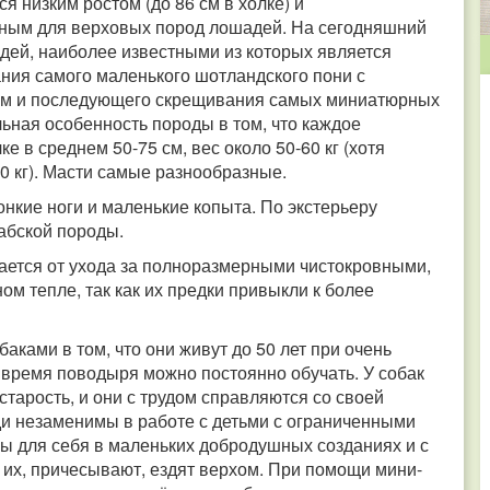
низким ростом (до 86 см в холке) и
ным для верховых пород лошадей. На сегодняшний
дей, наиболее известными из которых является
ния самого маленького шотландского пони с
м и последующего скрещивания самых миниатюрных
ьная особенность породы в том, что каждое
 в среднем 50-75 см, вес около 50-60 кг (хотя
0 кг). Масти самые разнообразные.
нкие ноги и маленькие копыта. По экстерьеру
абской породы.
ется от ухода за полноразмерными чистокровными,
м тепле, так как их предки привыкли к более
ками в том, что они живут до 50 лет при очень
о время поводыря можно постоянно обучать. У собак
старость, и они с трудом справляются со своей
ди незаменимы в работе с детьми с ограниченными
ы для себя в маленьких добродушных созданиях и с
т их, причесывают, ездят верхом. При помощи мини-