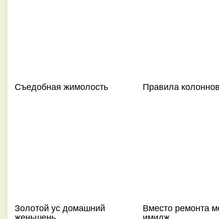
Съедобная жимолость
Правила колонно
Золотой ус домашний
Вместо ремонта м
женьшень
имидж