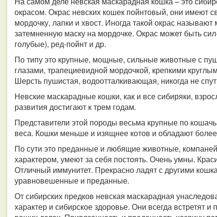
На самом деле невская маскарадная кошка – это сибир
окрасом. Окрас невских кошек пойнтовый, они имеют св
мордочку, лапки и хвост. Иногда такой окрас называют
затемненную маску на мордочке. Окрас может быть сил-
голубые), ред-пойнт и др.
По типу это крупные, мощные, сильные животные с пу
глазами, трапециевидной мордочкой, крепкими круглы
Шерсть пушистая, водоотталкивающая, никогда не спут
Невские маскарадные кошки, как и все сибиряки, взро
развития достигают к трем годам.
Представители этой породы весьма крупные по кошачь
веса. Кошки меньше и изящнее котов и обладают более
По сути это преданные и любящие животные, компаней
характером, умеют за себя постоять. Очень умны. Крас
Отличный иммунитет. Прекрасно ладят с другими кошка
уравновешенные и преданные.
От сибирских предков невская маскарадная унаследо
характер и сибирское здоровье. Они всегда встретят и 