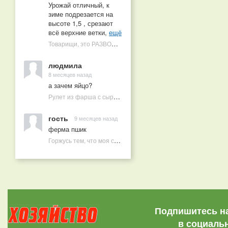
Урожай отличный, к
зиме подрезается на
высоте 1,5 , срезают
всё верхние ветки,
ещё
Товарищи, это РАЗВОД! Почему малиновых деревьев не бывает, или Как ушлые продавцы наживаются на мечтах садоводов
людмила
8 месяцев назад
а зачем яйцо?
Рулет из фарша с сыром в духовке
гость
9 месяцев назад
ферма пшик
Горжусь тем, что моя семья круглый год не нуждается в покупных витаминах
Подпишитесь н
в социаль