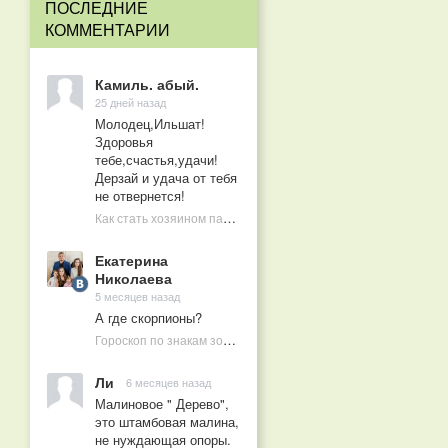
ПОСЛЕДНИЕ
КОММЕНТАРИИ
Камиль. абый.
25 дней назад
Молодец,Ильшат!
Здоровья
тебе,счастья,удачи!
Дерзай и удача от тебя
не отвернется!
Как стать хозяином пасеки в 10 лет
Екатерина
Николаева
5 месяцев назад
А где скорпионы?
Гороскоп по знакам зодиака на 2026 год
Ли
6 месяцев назад
Малиновое " Дерево",
это штамбовая малина,
не нуждающая опоры.