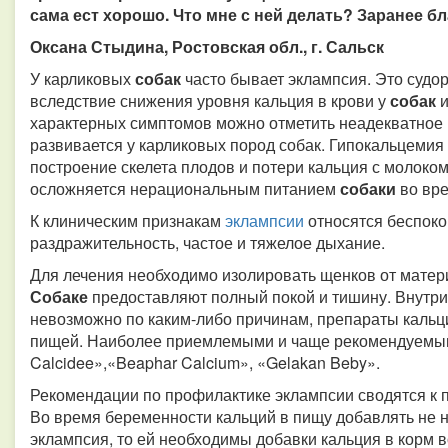
сама ест хорошо. Что мне с ней делать? Заранее бл
Оксана Стыдина, Ростовская обл., г. Сальск
У карликовых
собак
часто бывает эклампсия. Это суд
вследствие снижения уровня кальция в крови у
собак
характерных симптомов можно отметить неадекватное 
развивается у карликовых пород собак. Гипокальцемия 
построение скелета плодов и потери кальция с молоко
осложняется нерациональным питанием
собаки
во вр
К клиническим признакам
эклампсии
относятся беспоко
раздражительность, частое и тяжелое дыхание.
Для лечения необходимо изолировать щенков от матери
Собаке
предоставляют полный покой и тишину. Внутри
невозможно по каким-либо причинам, препараты кальци
пищей. Наиболее приемлемыми и чаще рекомендуемым
Calcidee»,«Beaphar Calcium», «Gelakan Beby».
Рекомендации по профилактике эклампсии сводятся к 
Во время беременности кальций в пищу добавлять не н
эклампсия, то ей необходимы добавки кальция в корм 