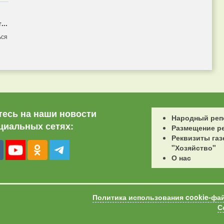
...
ься
есь на наши новости
Народный реп
циальных сетях:
Размещение р
Реквизиты газ
"Хозяйство"
О нас
Политика использования cookie-фа
С