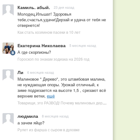
Камиль. абый.
23 дня назад
Молодец,Ильшат! Здоровья
тебе,счастья,удачи!Дерзай и удача от тебя не
отвернется!
Как стать хозяином пасеки в 10 лет
Екатерина Николаева
5 месяцев назад
А где скорпионы?
Гороскоп по знакам зодиака на 2026 год
Ли
6 месяцев назад
Малиновое " Дерево", это штамбовая малина,
не нуждающая опоры. Урожай отличный, к
зиме подрезается на высоте 1,5 , срезают всё
верхние ветки,
ещё
Товарищи, это РАЗВОД! Почему малиновых деревьев не бывает, или Как ушлые продавцы наживаются на мечтах садоводов
людмила
8 месяцев назад
а зачем яйцо?
Рулет из фарша с сыром в духовке