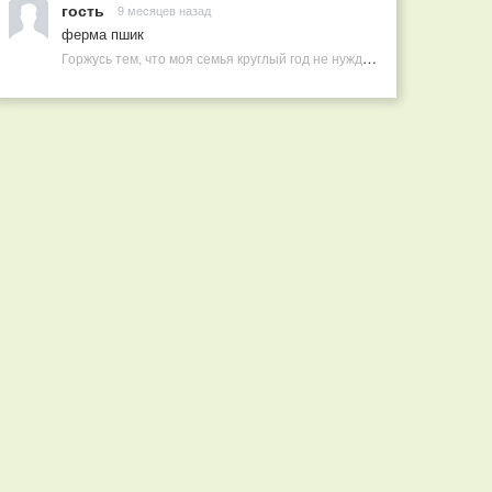
гость
9 месяцев назад
ферма пшик
Горжусь тем, что моя семья круглый год не нуждается в покупных витаминах