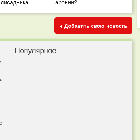
алисадника
аронии?
+ Добавить свою новость
Популярное
и
я
бе
 О