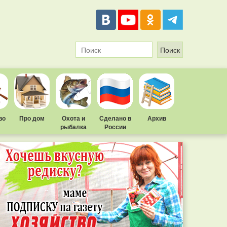
во
Про дом
Охота и
Сделано в
Архив
рыбалка
России