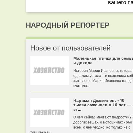
вашего п
НАРОДНЫЙ РЕПОРТЕР
Новое от пользователей
Маленькая птичка для семь
и дохода
История Марии Ивановны, котора
однажды устала – и позволила се
жить легче Мария Ивановна всегда
считала...
Нариман Джемилев: «40
тысяч саженцев в 16 лет —
эт...
О чем сейчас мечтают подростки?
дорогих вещах, о мотоциклах - обо
всем, о чем угодно, но только не о
том, как нач...