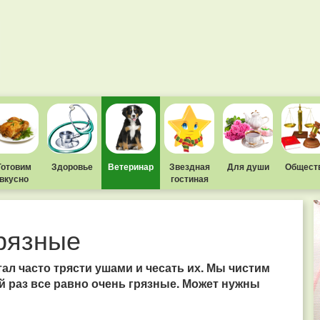
Готовим
Здоровье
Ветеринар
Звездная
Для души
Общест
вкусно
гостиная
грязные
тал часто трясти ушами и чесать их. Мы чистим
й раз все равно очень грязные. Может нужны