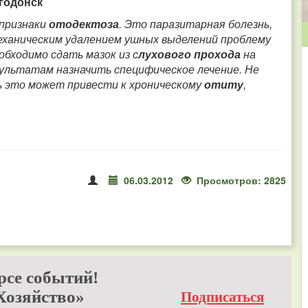
лгодонск
 признаки
отодектоза
. Это паразитарная болезнь,
еханическим удалением ушных выделений проблему
обходимо сдать мазок из с
лухового прохода
на
зультатам назначить специфическое лечение. Не
ь это может привести к хроническому
отиту
,
06.03.2012
Просмотров: 2825
рсе событий!
Хозяйство»
Подписаться