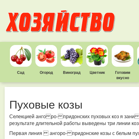
Сад
Огород
Виноград
Цветник
Готовим
вкусно
Пуховые козы
Селекцией анго ро- придонских пуховых коз я зани м
результате длительной работы выведены три линии коз
Первая линия ангоро- придонские козы с белым пу