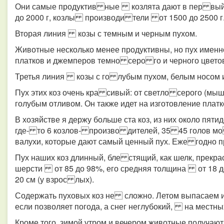
Они самые продуктив ные козлята дают в пер вый го
до 2000 г, козлы производи тели от 1500 до 2500 г
Вторая линия козы с темным и черным пухом.
Животные несколько менее продуктивны, но пух именно
платков и джемперов темно серо го и черного цвето
Третья линия козы с го лубым пухом, белым носом 
Пух этих коз очень кра сивый: от светло серого (мы
голубым отливом. Он также идет на изготовление платк
В хозяйстве я держу больше ста коз, из них около пят
где- то 6 козлов- произво дителей, 35 45 голов мо
валухи, которые дают самый ценный пух. Еже годно п
Пух наших коз длинный, бле стящий, как шелк, прекрас
шерсти от 85 до 98%, его средняя толщина от 18 до
20 см (у взрос лых).
Содержать пуховых коз не сложно. Летом выпасаем и
если позволяет погода, а снег неглубокий, на местных
Кроме того, зимой утром и вечером животные получаю