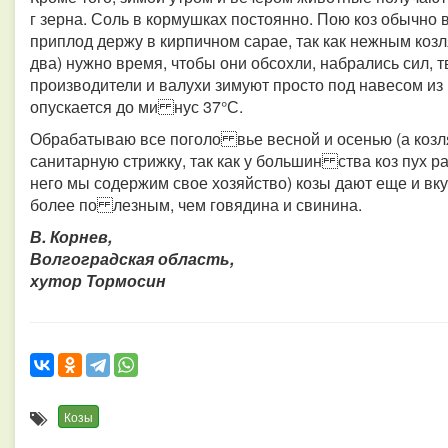
г зерна. Соль в кормушках постоянно. Пою коз обычно 
приплод держу в кирпичном сарае, так как нежным козл
два) нужно время, чтобы они обсохли, набрались сил,
производители и валухи зимуют просто под навесом и
опускается до ми нус 37°С.
Обрабатываю все поголо вье весной и осенью (а козля
санитарную стрижку, так как у большин ства коз пух ра
него мы содержим свое хозяйство) козы дают еще и вку
более по лезным, чем говядина и свинина.
В. Корнев,
Волгоградская область,
хутор Тормосин
Козы