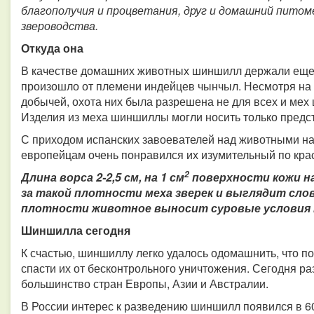
благополучия и процветания, друг и домашний питоме
звероводства.
Откуда она
В качестве домашних животных шиншилл держали еще д
произошло от племени индейцев чынчыл. Несмотря на 
добычей, охота них была разрешена не для всех и мех
Изделия из меха шиншиллы могли носить только предст
С приходом испанских завоевателей над животными нав
европейцам очень понравился их изумительный по крас
2
Длина ворса 2-2,5 см, на 1 см
поверхности кожи на
за такой плотности меха зверек и выглядит сло
плотности животное выносит суровые условия кли
Шиншилла сегодня
К счастью, шиншиллу легко удалось одомашнить, что п
спасти их от бесконтрольного уничтожения. Сегодня 
большинство стран Европы, Азии и Австралии.
В России интерес к разведению шиншилл появился в 60