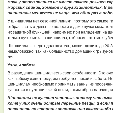
моча у этого зверька не имеет такого резкого хар
морских свинок, хомяков и других животных. В 
шиншиллы меняется не чаще, чем один раз в неде
У шиншиллы нет сезонной линьки, поэтому это самое г
отбрасывать отдельные волоски и даже пучки меха толь
их защитной функцией, например: при нападении на ши
только пучок меха, а шиншилла, отбросив этот мех, убег
Шиншилла – зверек-долгожитель, может дожить до 20-35
немаловажно, так как большинство домашних грызунов
лет.
Уход и забота
В разведении шиншилл есть свои особенности. Это оче
как любому животному, им требуется покой и забота. Н
шиншиллам необходимо принимать ванны из просеянног
купаются в вулканической пыли, таким образом очищая 
Шиншиллы не кусают человека, потому что име
хотя у них очень острые передние резцы, и если
опасность со стороны человека или какого-либо