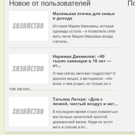
Новое от пользователей
П
Маленькая птичка для семьи
и дохода
История Марии Ивановны, которая
однажды устала – и позволила себе
жить легче Мария Ивановна всегда
считала...
Нариман Джемилев: «40
тысяч саженцев в 16 лет —
эт...
О чем сейчас мечтают подростки? О
дорогих вещах, о мотоциклах - обо
всем, о чем угодно, но только не о
том, как нач...
Татьяна Легкая: «Дом с
печкой, чистый воздух и нат...
В последнее время стало появляться
все больше ценителей простой
деревенской жизни. Люди не хотят
жить в спешке в бо...