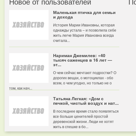
Новое от пользователей
П
Маленькая птичка для семьи
и дохода
История Марии Ивановны, которая
однажды устала – и позволила себе
жить легче Мария Ивановна всегда
считала...
Нариман Джемилев: «40
тысяч саженцев в 16 лет —
эт...
О чем сейчас мечтают подростки? О
дорогих вещах, о мотоциклах - обо
всем, о чем угодно, но только не о
том, как нач...
Татьяна Легкая: «Дом с
печкой, чистый воздух и нат...
В последнее время стало появляться
все больше ценителей простой
деревенской жизни. Люди не хотят
жить в спешке в бо...