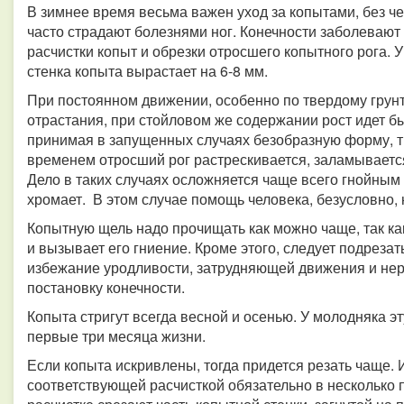
В зимнее время весьма важен уход за копытами, без ч
часто страдают болезнями ног. Конечности заболеваю
расчистки копыт и обрезки отросшего копытного рога. У
стенка копыта вырастает на 6-8 мм.
При постоянном движении, особенно по твердому грунт
отрастания, при стойловом же содержании рост идет б
принимая в запущенных случаях безобразную форму, 
временем отросший рог растрескивается, заламывается
Дело в таких случаях осложняется чаще всего гнойным
хромает. В этом случае помощь человека, безусловно,
Копытную щель надо прочищать как можно чаще, так как
и вызывает его гниение. Кроме этого, следует подреза
избежание уродливости, затрудняющей движения и н
постановку конечности.
Копыта стригут всегда весной и осенью. У молодняка э
первые три месяца жизни.
Если копыта искривлены, тогда придется резать чаще.
соответствующей расчисткой обязательно в несколько 