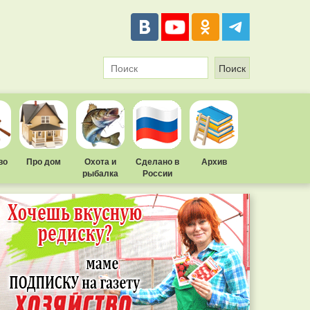
во
Про дом
Охота и
Сделано в
Архив
рыбалка
России