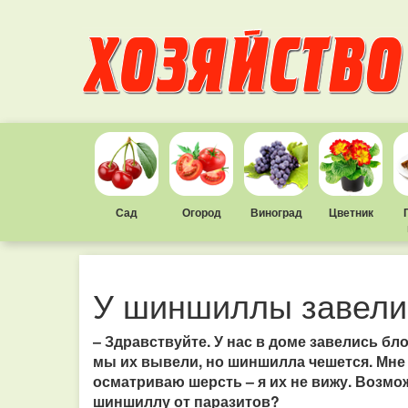
Сад
Огород
Виноград
Цветник
У шиншиллы завели
– Здравствуйте. У нас в доме завелись бл
мы их вывели, но шиншилла чешется. Мне ка
осматриваю шерсть – я их не вижу. Возмо
шиншиллу от паразитов?