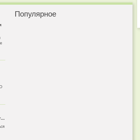
Популярное
и
я
бе
 О
...
ься