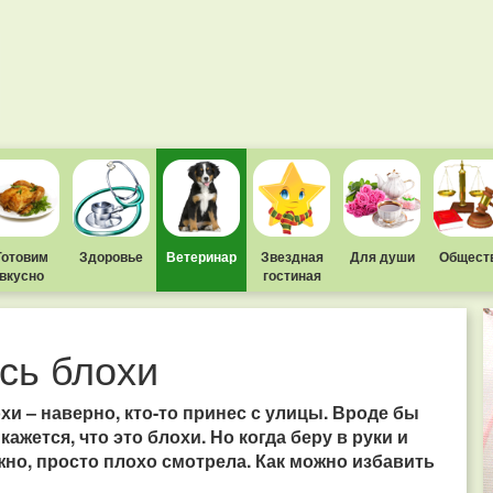
Готовим
Здоровье
Ветеринар
Звездная
Для души
Общест
вкусно
гостиная
сь блохи
охи – наверно, кто-то принес с улицы. Вроде бы
жется, что это блохи. Но когда беру в руки и
жно, просто плохо смотрела. Как можно избавить