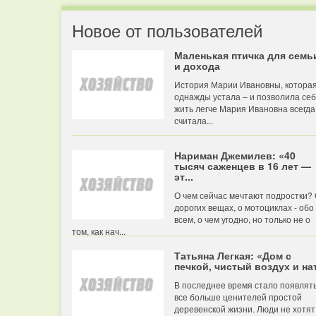
Новое от пользователей
Маленькая птичка для семь
и дохода
История Марии Ивановны, котора
однажды устала – и позволила се
жить легче Мария Ивановна всегда
считала...
Нариман Джемилев: «40
тысяч саженцев в 16 лет —
эт...
О чем сейчас мечтают подростки?
дорогих вещах, о мотоциклах - обо
всем, о чем угодно, но только не о
том, как нач...
Татьяна Легкая: «Дом с
печкой, чистый воздух и нат
В последнее время стало появлят
все больше ценителей простой
деревенской жизни. Люди не хотят