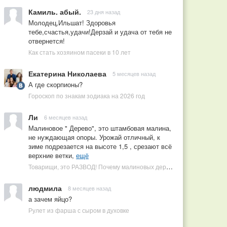
Камиль. абый.
23 дня назад
Молодец,Ильшат! Здоровья
тебе,счастья,удачи!Дерзай и удача от тебя не
отвернется!
Как стать хозяином пасеки в 10 лет
Екатерина Николаева
5 месяцев назад
А где скорпионы?
Гороскоп по знакам зодиака на 2026 год
Ли
6 месяцев назад
Малиновое " Дерево", это штамбовая малина,
не нуждающая опоры. Урожай отличный, к
зиме подрезается на высоте 1,5 , срезают всё
верхние ветки,
ещё
Товарищи, это РАЗВОД! Почему малиновых деревьев не бывает, или Как ушлые продавцы наживаются на мечтах садоводов
людмила
8 месяцев назад
а зачем яйцо?
Рулет из фарша с сыром в духовке