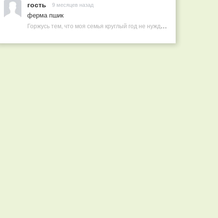
гость
9 месяцев назад
ферма пшик
Горжусь тем, что моя семья круглый год не нуждается в покупных витаминах