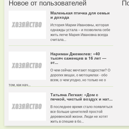
Новое от пользователей
П
Маленькая птичка для семьи
и дохода
История Марии Ивановны, которая
однажды устала – и позволила себе
жить легче Мария Ивановна всегда
считала...
Нариман Джемилев: «40
тысяч саженцев в 16 лет —
эт...
О чем сейчас мечтают подростки? О
дорогих вещах, о мотоциклах - обо
всем, о чем угодно, но только не о
том, как нач...
Татьяна Легкая: «Дом с
печкой, чистый воздух и нат...
В последнее время стало появляться
все больше ценителей простой
деревенской жизни. Люди не хотят
жить в спешке в бо...