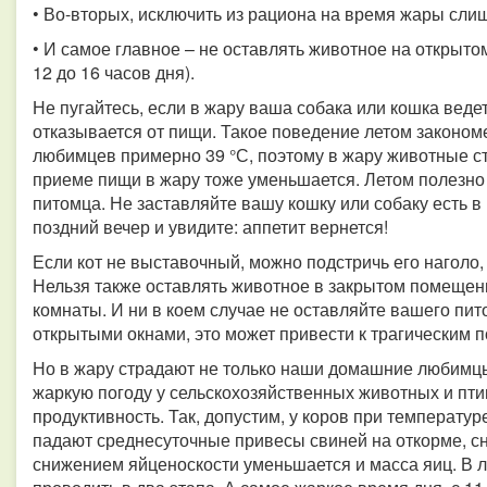
• Во-вторых, исключить из рациона на время жары сли
• И самое главное – не оставлять животное на открыто
12 до 16 часов дня).
Не пугайтесь, если в жару ваша собака или кошка ведет 
отказывается от пищи. Такое поведение летом законо
любимцев примерно 39 °С, поэтому в жару животные с
приеме пищи в жару тоже уменьшается. Летом полезно
питомца. Не заставляйте вашу кошку или собаку есть 
поздний вечер и увидите: аппетит вернется!
Если кот не выставочный, можно подстричь его наголо,
Нельзя также оставлять животное в закрытом помещени
комнаты. И ни в коем случае не оставляйте вашего пит
открытыми окнами, это может привести к трагическим 
Но в жару страдают не только наши домашние любимцы
жаркую погоду у сельскохозяйственных животных и пти
продуктивность. Так, допустим, у коров при температу
падают среднесуточные привесы свиней на откорме, сн
снижением яйценоскости уменьшается и масса яиц. В л