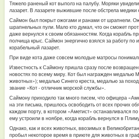
Тяжело раненый кот выполз на палубу. Моряки увидели
лазарет. В лазарете выжившие после обстрела медики
Саймон был покрыт ожогами и ранами от шрапнели. Ожо
шрапнельных пули. Мало кто думал, что он сможет прот
даже вернулся к своим обязанностям. Когда корабль при
полчища крыс. Саймон энергично взялся за работу по 
корабельный лазарет.
При виде кота даже совсем молодые матросы понимали,
Известность к Саймону пришла сразу после возвращени
новостях по всему миру. Кот был награжден медалью 
животных»); медалью Синего креста, медалью за поход
звание «Кот - отличник морской службы».
Саймону приходило так много писем, что офицера «Аме
на эти письма, пришлось освободить от всех прочих о
каждом порту, в котором «Аметист» останавливался по
ему устроили в ноябре, когда корабль вернулся в Плиму
Однако, как и всех животных, ввозимых в Великобритан
пробыл некоторое время в приюте для животных в гра