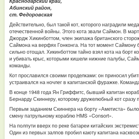
Краснодарский край,
Абинский район,
ст. Федоровская
Действительно, был такой кот, которого наградили мед
отечественной войны. Этого кота звали Саймон. В мар
Джордж Хикинботтом, член экипажа британского сторо
Саймона на верфях Гонконга. На тот момент Саймону б
сильно отощал. Хикинботтом тайно взял кота на борт 
и убивать крыс, которыми кишели нижние палубы, Сай
команды.
Кот прославился своими проделками: он приносил убит
устраивался на ночлег в капитанской фуражке. Команд
В конце 1948 года Ян Гриффитс, бывший капитан кораб
Бернарду Скиннеру, которому дружелюбный кот сразу 
Первым заданием Скиннера на борту «Аметиста» было 
смену патрульному кораблю HMS «Consort».
На полпути вверх по реке батареи китайских экстремис
Один из первых залпов пробил каюту капитана насквоз