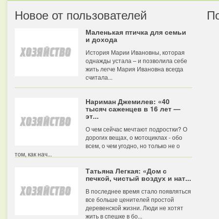
Новое от пользователей
П
Маленькая птичка для семьи
и дохода
История Марии Ивановны, которая
однажды устала – и позволила себе
жить легче Мария Ивановна всегда
считала...
Нариман Джемилев: «40
тысяч саженцев в 16 лет —
эт...
О чем сейчас мечтают подростки? О
дорогих вещах, о мотоциклах - обо
всем, о чем угодно, но только не о
том, как нач...
Татьяна Легкая: «Дом с
печкой, чистый воздух и нат...
В последнее время стало появляться
все больше ценителей простой
деревенской жизни. Люди не хотят
жить в спешке в бо...