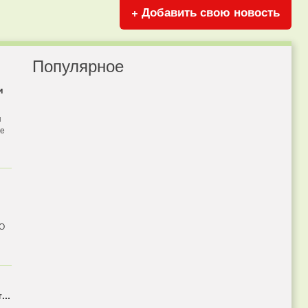
+ Добавить свою новость
Популярное
и
я
бе
 О
...