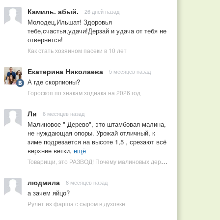
Камиль. абый.
26 дней назад
Молодец,Ильшат! Здоровья
тебе,счастья,удачи!Дерзай и удача от тебя не
отвернется!
Как стать хозяином пасеки в 10 лет
Екатерина Николаева
5 месяцев назад
А где скорпионы?
Гороскоп по знакам зодиака на 2026 год
Ли
6 месяцев назад
Малиновое " Дерево", это штамбовая малина,
не нуждающая опоры. Урожай отличный, к
зиме подрезается на высоте 1,5 , срезают всё
верхние ветки,
ещё
Товарищи, это РАЗВОД! Почему малиновых деревьев не бывает, или Как ушлые продавцы наживаются на мечтах садоводов
людмила
8 месяцев назад
а зачем яйцо?
Рулет из фарша с сыром в духовке