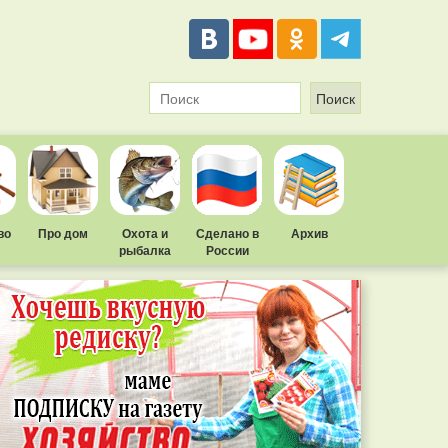
во
Про дом
Охота и
Сделано в
Архив
рыбалка
России