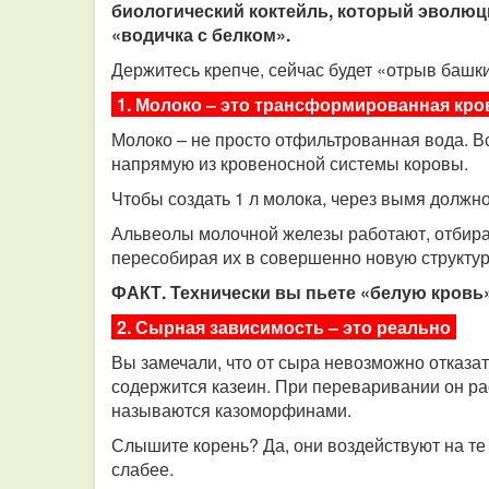
биологический коктейль, который эволюци
«водичка с белком».
Держитесь крепче, сейчас будет «отрыв башки
1. Молоко – это трансформированная кро
Молоко – не просто отфильтрованная вода. В
напрямую из кровеносной системы коровы.
Чтобы создать 1 л молока, через вымя должно
Альвеолы молочной железы работают, отбирая
пересобирая их в совершенно новую структур
ФАКТ. Технически вы пьете «белую кровь
2. Сырная зависимость – это реально
Вы замечали, что от сыра невозможно отказат
содержится казеин. При переваривании он р
называются казоморфинами.
Слышите корень? Да, они воздействуют на те 
слабее.