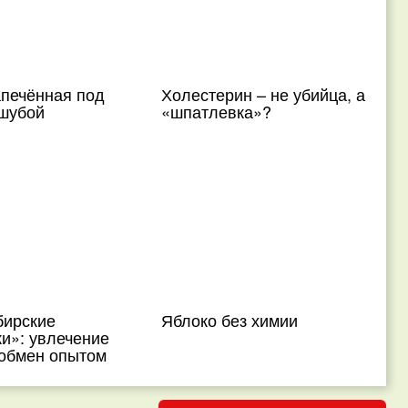
апечённая под
Холестерин – не убийца, а
шубой
«шпатлевка»?
бирские
Яблоко без химии
и»: увлечение
 обмен опытом