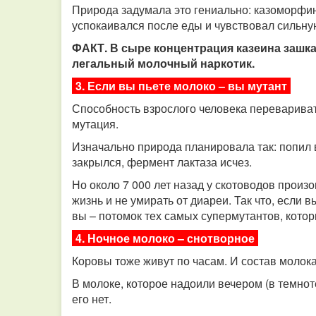
Природа задумала это гениально: казоморфин
успокаивался после еды и чувствовал сильну
ФАКТ. В сыре концентрация казеина зашкал
легальный молочный наркотик.
3. Если вы пьете молоко – вы мутант
Способность взрослого человека переваривать
мутация.
Изначально природа планировала так: попил в
закрылся, фермент лактаза исчез.
Но около 7 000 лет назад у скотоводов произ
жизнь и не умирать от диареи. Так что, если 
вы – потомок тех самых супермутантов, кото
4. Ночное молоко – снотворное
Коровы тоже живут по часам. И состав молока
В молоке, которое надоили вечером (в темнот
его нет.