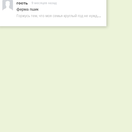
гость
9 месяцев назад
ферма пшик
Горжусь тем, что моя семья круглый год не нуждается в покупных витаминах