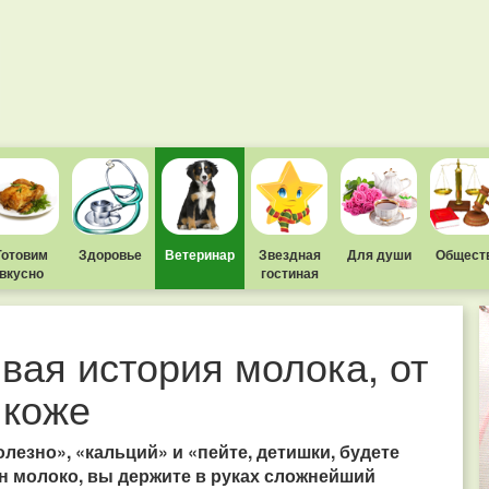
Готовим
Здоровье
Ветеринар
Звездная
Для души
Общест
вкусно
гостиная
вая история молока, от
 коже
лезно», «кальций» и «пейте, детишки, будете
ан молоко, вы держите в руках сложнейший