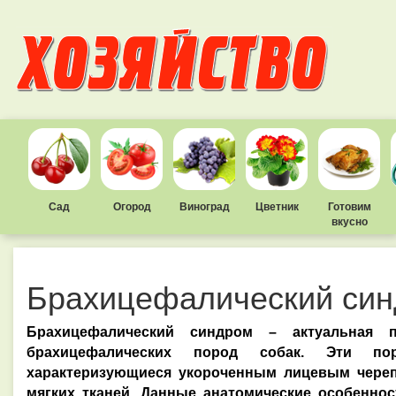
Сад
Огород
Виноград
Цветник
Готовим
вкусно
Брахицефалический си
Брахицефалический синдром – актуальная 
брахицефалических пород собак.
Эти пор
характеризующиеся укороченным лицевым череп
мягких тканей.
Данные анатомические особенно