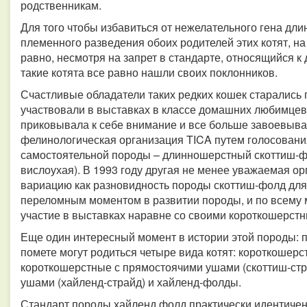
родственникам.
Для того чтобы избавиться от нежелательного гена дл
племенного разведения обоих родителей этих котят, на
равно, несмотря на запрет в стандарте, относящийся к
такие котята все равно нашли своих поклонников.
Счастливые обладатели таких редких кошек старались 
участвовали в выставках в классе домашних любимцев
приковывала к себе внимание и все больше завоевывал
фелинологическая организация TICA путем голосовани
самостоятельной породы – длинношерстный скоттиш-
вислоухая). В 1993 году другая не менее уважаемая о
вариацию как разновидность породы скоттиш-фолд для 
переломным моментом в развитии породы, и по всему
участие в выставках наравне со своими короткошерст
Еще один интересный момент в истории этой породы: 
помете могут родиться четыре вида котят: короткошерс
короткошерстные с прямостоячими ушами (скоттиш-ст
ушами (хайленд-страйд) и хайленд-фолды.
Стандарт породы хайленд фолд практически идентичен