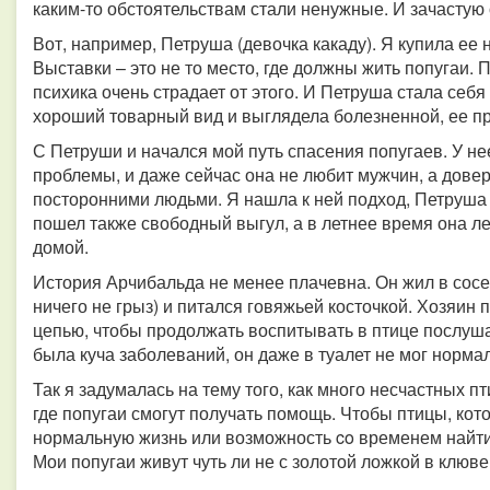
каким-то обстоятельствам стали ненужные. И зачастую 
Вот, например, Петруша (девочка какаду). Я купила ее 
Выставки – это не то место, где должны жить попугаи. 
психика очень страдает от этого. И Петруша стала себя
хороший товарный вид и выглядела болезненной, ее п
С Петруши и начался мой путь спасения попугаев. У н
проблемы, и даже сейчас она не любит мужчин, а дове
посторонними людьми. Я нашла к ней подход, Петруша
пошел также свободный выгул, а в летнее время она ле
домой.
История Арчибальда не менее плачевна. Он жил в сосед
ничего не грыз) и питался говяжьей косточкой. Хозяин 
цепью, чтобы продолжать воспитывать в птице послушан
была куча заболеваний, он даже в туалет не мог норма
Так я задумалась на тему того, как много несчастных п
где попугаи смогут получать помощь. Чтобы птицы, кот
нормальную жизнь или возможность co временем найти с
Мои попугаи живут чуть ли не с золотой ложкой в клюве