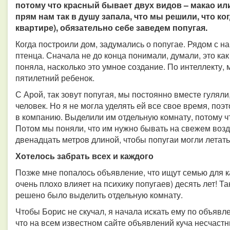
потому что красный бывает двух видов – макао ил
прям нам так в душу запала, что мы решили, что ког
квартире), обязательно себе заведем попугая.
Когда построили дом, задумались о попугае. Рядом с н
птенца. Сначала не до конца понимали, думали, это как
поняла, насколько это умное создание. По интеллекту, 
пятилетний ребенок.
С Арой, так зовут попугая, мы постоянно вместе гуляли
человек. Но я не могла уделять ей все свое время, по
в компанию. Выделили им отдельную комнату, потому чт
Потом мы поняли, что им нужно бывать на свежем возд
двенадцать метров длиной, чтобы попугаи могли летат
Хотелось забрать всех и каждого
Позже мне попалось объявление, что ищут семью для ка
очень плохо влияет на психику попугаев) десять лет! Т
решено было выделить отдельную комнату.
Чтобы Борис не скучал, я начала искать ему по объявл
что на всем известном сайте объявлений куча несчастн