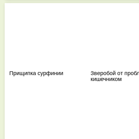
Прищипка сурфинии
Зверобой от проб
кишечником