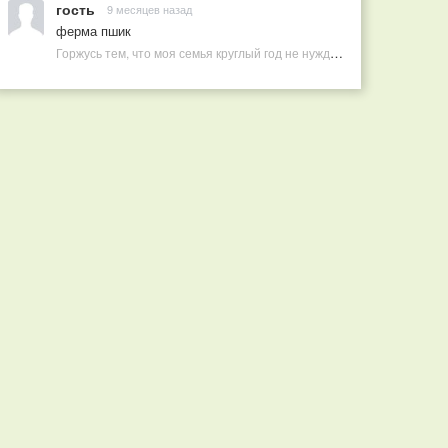
гость
9 месяцев назад
ферма пшик
Горжусь тем, что моя семья круглый год не нуждается в покупных витаминах