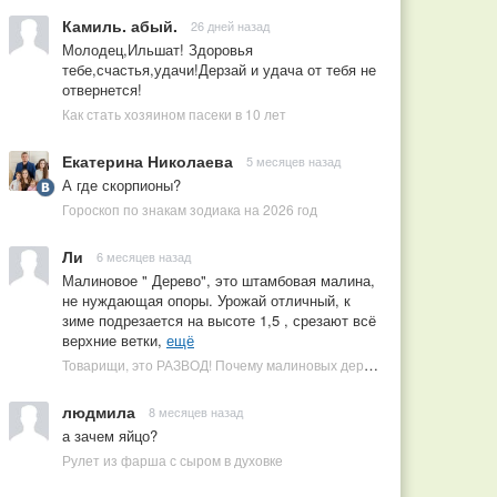
Камиль. абый.
26 дней назад
Молодец,Ильшат! Здоровья
тебе,счастья,удачи!Дерзай и удача от тебя не
отвернется!
Как стать хозяином пасеки в 10 лет
Екатерина Николаева
5 месяцев назад
А где скорпионы?
Гороскоп по знакам зодиака на 2026 год
Ли
6 месяцев назад
Малиновое " Дерево", это штамбовая малина,
не нуждающая опоры. Урожай отличный, к
зиме подрезается на высоте 1,5 , срезают всё
верхние ветки,
ещё
Товарищи, это РАЗВОД! Почему малиновых деревьев не бывает, или Как ушлые продавцы наживаются на мечтах садоводов
людмила
8 месяцев назад
а зачем яйцо?
Рулет из фарша с сыром в духовке