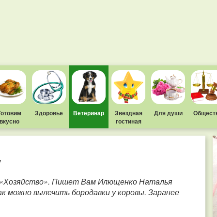
Готовим
Здоровье
Ветеринар
Звездная
Для души
Общест
вкусно
гостиная
у
ы «Хозяйство». Пишет Вам Илющенко Наталья
ак можно вылечить бородавки у коровы. Заранее