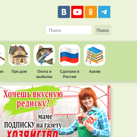
во
Про дом
Охота и
Сделано в
Архив
рыбалка
России