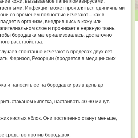
вание кожи, вызываемое папилломавирусами.
ественными. Инфекция может проявляться единичными
они со временем полностью исчезают – как в
опадает в организм, внедрившись в кожу или
эпителиальном слое и проникает в нервную ткань.
 Чтобы бородавка материализовалась, достаточно
ного расстройства.
лучаев спонтанно исчезают в пределах двух лет.
аты Феризол, Резорцин (продается в медицинских
ука и наносить ее на бородавки раз в день до
рить стаканом кипятка, настаивать 40-60 минут.
ежих кислых яблок. Они постепенно станут меньше,
ное средство против бородавок.