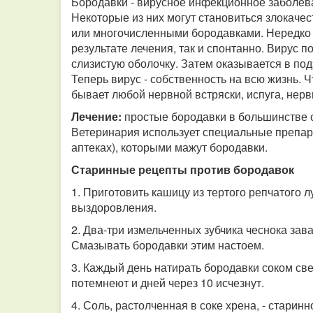
Бородавки - вирусное инфекционное заболе
Некоторые из них могут становиться злокач
или многочисленными бородавками. Нередко 
результате лечения, так и спонтанно. Вирус п
слизистую оболочку. Затем оказывается в под
Теперь вирус - собственность на всю жизнь.
бывает любой нервной встряски, испуга, нерв
Лечение:
простые бородавки в большинстве с
Ветеринария использует специальные препар
аптеках), которыми мажут бородавки.
Старинные рецепты против бородавок
1. Приготовить кашицу из тертого репчатого л
выздоровления.
2. Два-три измельченных зубчика чеснока зава
Смазывать бородавки этим настоем.
3. Каждый день натирать бородавки соком св
потемнеют и дней через 10 исчезнут.
4. Соль, растолченная в соке хрена, - старин