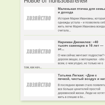
Новое от пользователей
Маленькая птичка для семь
и дохода
История Марии Ивановны, котора
однажды устала – и позволила се
жить легче Мария Ивановна всегда
считала...
Нариман Джемилев: «40
тысяч саженцев в 16 лет —
эт...
О чем сейчас мечтают подростки?
дорогих вещах, о мотоциклах - обо
всем, о чем угодно, но только не о
том, как нач...
Татьяна Легкая: «Дом с
печкой, чистый воздух и нат
В последнее время стало появлят
все больше ценителей простой
деревенской жизни. Люди не хотят
жить в спешке в бо...