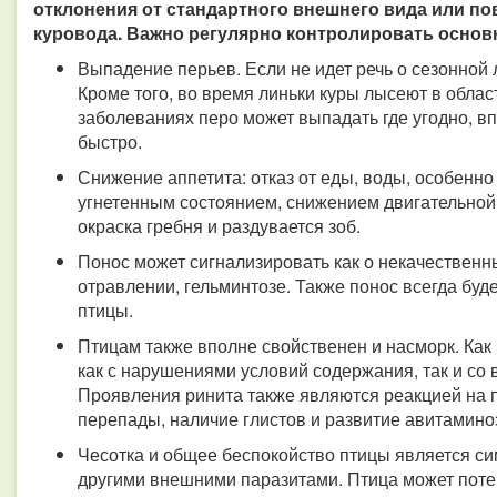
отклонения от стандартного внешнего вида или п
куровода. Важно регулярно контролировать осно
Выпадение перьев. Если не идет речь о сезонной л
Кроме того, во время линьки куры лысеют в облас
заболеваниях перо может выпадать где угодно, впл
быстро.
Снижение аппетита: отказ от еды, воды, особенн
угнетенным состоянием, снижением двигательной 
окраска гребня и раздувается зоб.
Понос может сигнализировать как о некачественны
отравлении, гельминтозе. Также понос всегда бу
птицы.
Птицам также вполне свойственен и насморк. Как
как с нарушениями условий содержания, так и с
Проявления ринита также являются реакцией на 
перепады, наличие глистов и развитие авитамино
Чесотка и общее беспокойство птицы является с
другими внешними паразитами. Птица может потер