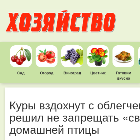
Сад
Огород
Виноград
Цветник
Готовим
вкусно
Куры вздохнут с облегч
решил не запрещать «с
домашней птицы