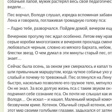
собачьей лапой, мужик растерял весь свой педагогичес
видели…
Пес ворчал, Володя слушал, изредка вспоминая забавн
Лена и говорила, поглаживая громадную голову пса:
– Ладно тебе, разворчался. Пойдем домой, вечером ещ
Вечернюю прогулку пес ждал особенно. Летом ему нрав
серые коробки многоэтажек и вечерняя прохлада сменя
любоваться черным, словно из мягкого бархата, небом,
блестки звезд. О чем думал в эти минуты старый пес, о
знает…
Сейчас была осень, за окном уже смеркалось и капал т
шли привычным маршрутом, когда чуткое собачье ухо у
слабый и почему-то тревожный. Пес оглянулся на Лену 
быстро, насколько позволяло его грузное тело, метнулс
Он не знал. За всю долгую жизнь пса с таким звуком он
подчинил себе сознание пса. Он почти не слышал как ис
Володя… Он искал – и нашел. Маленький мокрый комоч
беззвучном крике. Котенок. Обычный серый котенок, к
этот мир своими голубыми глазами, задыхался от затян