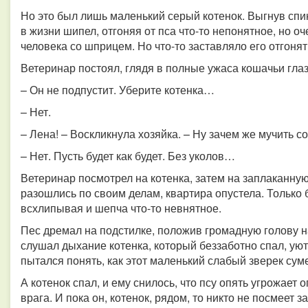
Но это был лишь маленький серый котенок. Выгнув спин
в жизни шипел, отгоняя от пса что-то непонятное, но о
человека со шприцем. Но что-то заставляло его отгоня
Ветеринар постоял, глядя в полные ужаса кошачьи глаз
– Он не подпустит. Уберите котенка…
– Нет.
– Лена! – Воскликнула хозяйка. – Ну зачем же мучить с
– Нет. Пусть будет как будет. Без уколов…
Ветеринар посмотрел на котенка, затем на заплаканну
разошлись по своим делам, квартира опустела. Только 
всхлипывая и шепча что-то невнятное.
Пес дремал на подстилке, положив громадную голову на
слушал дыхание котенка, который беззаботно спал, ую
пытался понять, как этот маленький слабый зверек сум
А котенок спал, и ему снилось, что псу опять угрожает 
врага. И пока он, котенок, рядом, то никто не посмеет за