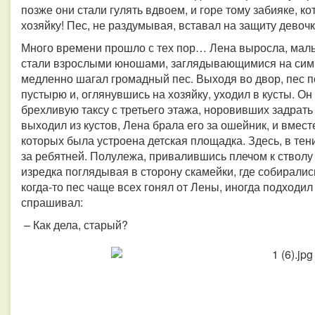
позже они стали гулять вдвоем, и горе тому забияке, 
хозяйку! Пес, не раздумывая, вставал на защиту девоч
Много времени прошло с тех пор… Лена выросла, мальч
стали взрослыми юношами, заглядывающимися на симп
медленно шагал громадный пес. Выходя во двор, пес п
пустырю и, оглянувшись на хозяйку, уходил в кусты. Он
брехливую таксу с третьего этажа, норовивших задрать 
выходил из кустов, Лена брала его за ошейник, и вмест
которых была устроена детская площадка. Здесь, в те
за ребятней. Полулежа, привалившись плечом к стволу
изредка поглядывая в сторону скамейки, где собирали
когда-то пес чаще всех гонял от Лены, иногда подходил
спрашивал:
– Как дела, старый?