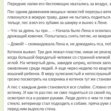
Передние лапки его беспомощно хватались за воздух, з
Пес одним движением мощных челюстей перегрыз ветку
плюхнулся в мокрую траву, даже не пытаясь подняться
тельце, пес взял его зубами за шкирку и вынес к Лене.
– Что за дрянь ты при… – Начала было Лена и осеклась
дрожащий комочек. Попыталась снять петлю, но мокрая
– Домой! – скомандовала Лена и, не дожидаясь пса, по
Котенок выжил. Три дня лежал пластом, никак не реагир
когда большой бородатый человек со странной кличкой
иглой. На четвертый день, завидев шприц, котенок зап
оживление среди людей. А еще через неделю по кварт
кошачий ребенок. В меру хулиганистый и непослушный. 
грозно посмотреть на озорника и котенок тут же стано
А пес с каждым днем становился все слабее. Словно о
котенку. И как-то раз пес не смог подняться со своей п
осмотрел пса и развел руками. Люди долго о чем-то го
стекло, ветеринар стал подходить к собаке, пряча руки 
перед ним выросла стена.