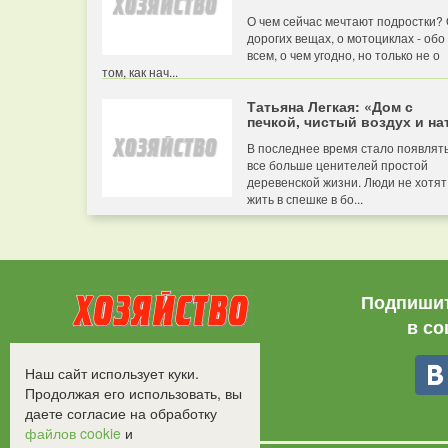
О чем сейчас мечтают подростки?
дорогих вещах, о мотоциклах - обо
всем, о чем угодно, но только не о
том, как нач...
Татьяна Легкая: «Дом с
печкой, чистый воздух и нат
В последнее время стало появлят
все больше ценителей простой
деревенской жизни. Люди не хотят
жить в спешке в бо...
Подпишит
в со
Все права защищены.
Наш сайт использует куки.
©2008-2017 - "Хозяйство"
Продолжая его использовать, вы
даете согласие на обработку
файлов cookie
и