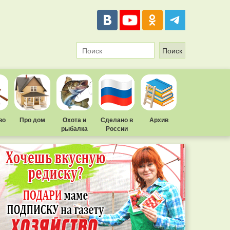
во
Про дом
Охота и
Сделано в
Архив
рыбалка
России