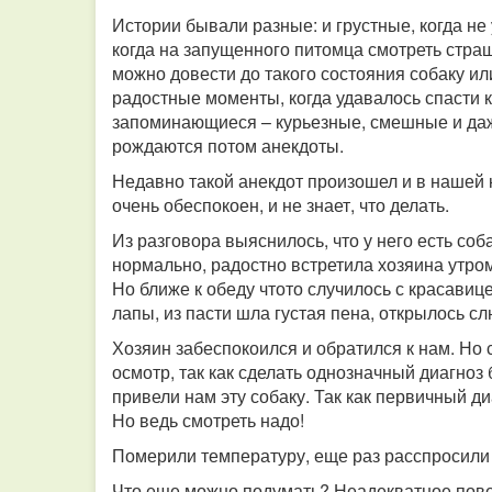
Истории бывали разные: и грустные, когда не
когда на запущенного питомца смотреть страшн
можно довести до такого состояния собаку ил
радостные моменты, когда удавалось спасти 
запоминающиеся – курьезные, смешные и даж
рождаются потом анекдоты.
Недавно такой анекдот произошел и в нашей 
очень обеспокоен, и не знает, что делать.
Из разговора выяснилось, что у него есть соба
нормально, радостно встретила хозяина утром
Но ближе к обеду чтото случилось с красавиц
лапы, из пасти шла густая пена, открылось
Хозяин забеспокоился и обратился к нам. Но 
осмотр, так как сделать однозначный диагноз
привели нам эту собаку. Так как первичный ди
Но ведь смотреть надо!
Померили температуру, еще раз расспросили 
Что еще можно подумать? Неадекватное повед