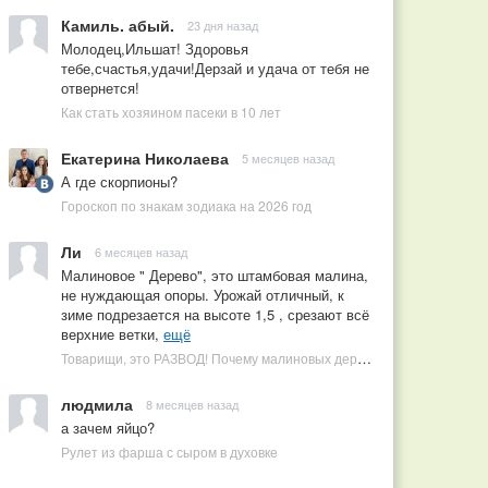
Камиль. абый.
23 дня назад
Молодец,Ильшат! Здоровья
тебе,счастья,удачи!Дерзай и удача от тебя не
отвернется!
Как стать хозяином пасеки в 10 лет
Екатерина Николаева
5 месяцев назад
А где скорпионы?
Гороскоп по знакам зодиака на 2026 год
Ли
6 месяцев назад
Малиновое " Дерево", это штамбовая малина,
не нуждающая опоры. Урожай отличный, к
зиме подрезается на высоте 1,5 , срезают всё
верхние ветки,
ещё
Товарищи, это РАЗВОД! Почему малиновых деревьев не бывает, или Как ушлые продавцы наживаются на мечтах садоводов
людмила
8 месяцев назад
а зачем яйцо?
Рулет из фарша с сыром в духовке