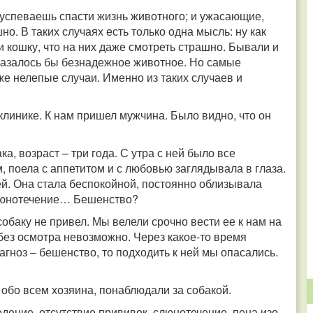
 успеваешь спасти жизнь животного; и ужасающие,
о. В таких случаях есть только одна мысль: ну как
и кошку, что на них даже смотреть страшно. Бывали и
казалось бы безнадежное животное. Но самые
е нелепые случаи. Именно из таких случаев и
клинике. К нам пришел мужчина. Было видно, что он
ка, возраст – три года. С утра с ней было все
, поела с аппетитом и с любовью заглядывала в глаза.
ей. Она стала беспокойной, постоянно облизывала
 слюнотечение… Бешенство?
собаку не привел. Мы велели срочно вести ее к нам на
 без осмотра невозможно. Через какое-то время
агноз – бешенство, то подходить к ней мы опасались.
обо всем хозяина, понаблюдали за собакой.
ение, отсутствие прививок, слюнотечение, пена изо