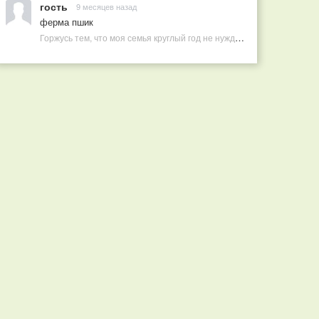
гость
9 месяцев назад
ферма пшик
Горжусь тем, что моя семья круглый год не нуждается в покупных витаминах