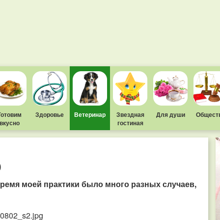
Готовим
Здоровье
Ветеринар
Звездная
Для души
Общест
вкусно
гостиная
о
время моей практики было много разных случаев,