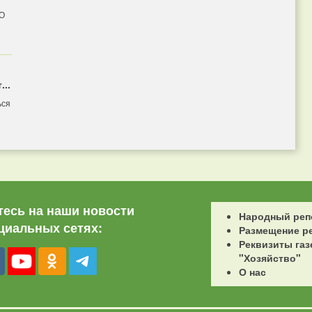
 О
...
ься
есь на наши новости
Народный реп
циальных сетях:
Размещение р
Реквизиты газ
"Хозяйство"
О нас