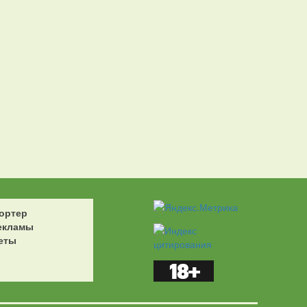
ортер
екламы
еты