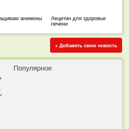
ращиваю анемоны
Лецитин для здоровья
печени
+ Добавить свою новость
Популярное
и
я
бе