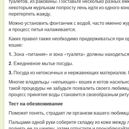
туалетов, из раковины. Поставьте несколько разных ем
некоторым мурлыкам попросту лень идти из одного кон
перетерпеть жажду.
Можно установить фонтанчик с водой, часто именно жу
и процесс питья налаживается.
Каких правил также необходимо придерживаться при о
кошке:
1.
Зона «питания» и зона «туалета» должны находиться 
2
. Ежедневное мытье посуды.
3.
Посуда из нетоксичных и нержавеющих материалов. К
Многие владельцы «непьющих» кошек и котов насильно
такой процедуры не забудьте похвалить своего любим
процесс принятия воды становится своеобразным риту
Тест на обезвоживание
Поможет понять, страдает ли организм вашего любимца
Пальцами одной руки соберите складку из кожи между л
поднять ее за шкирку, затем отпустите и пронаблюдайт