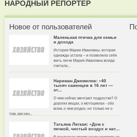
НАРОДНЫЙ РЕПОРТЕР
Новое от пользователей
П
Маленькая птичка для семьи
и дохода
История Марии Ивановны, которая
однажды устала – и позволила себе
жить легче Мария Ивановна всегда
считала...
Нариман Джемилев: «40
тысяч саженцев в 16 лет —
эт...
О чем сейчас мечтают подростки? О
дорогих вещах, о мотоциклах - обо
всем, о чем угодно, но только не о
том, как нач...
Татьяна Легкая: «Дом с
печкой, чистый воздух и нат...
В последнее время стало появляться