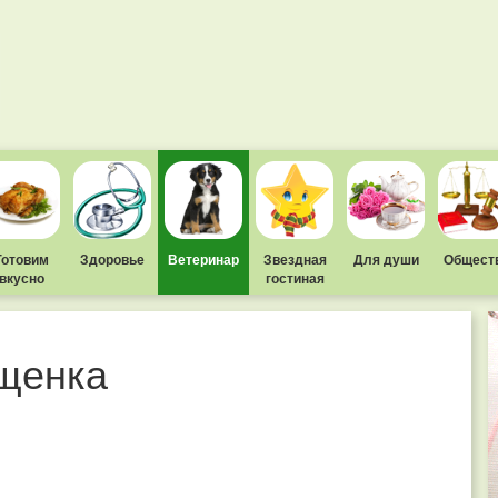
Готовим
Здоровье
Ветеринар
Звездная
Для души
Общест
вкусно
гостиная
 щенка