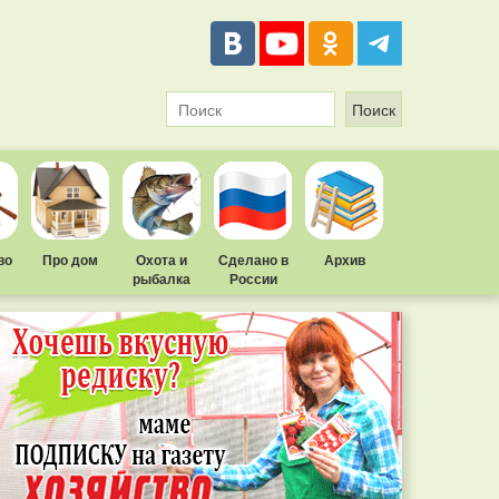
во
Про дом
Охота и
Сделано в
Архив
рыбалка
России