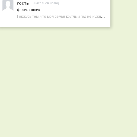
гость
9 месяцев назад
ферма пшик
Горжусь тем, что моя семья круглый год не нуждается в покупных витаминах