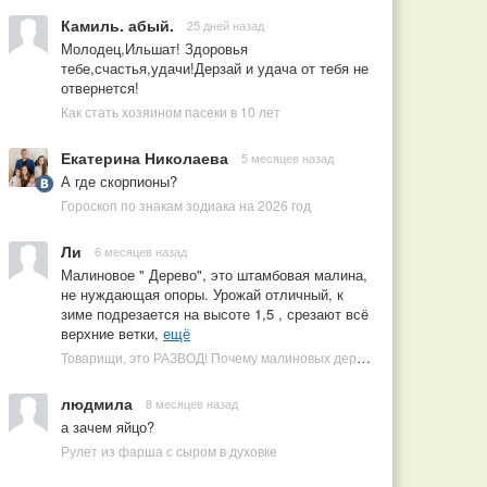
Камиль. абый.
25 дней назад
Молодец,Ильшат! Здоровья
тебе,счастья,удачи!Дерзай и удача от тебя не
отвернется!
Как стать хозяином пасеки в 10 лет
Екатерина Николаева
5 месяцев назад
А где скорпионы?
Гороскоп по знакам зодиака на 2026 год
Ли
6 месяцев назад
Малиновое " Дерево", это штамбовая малина,
не нуждающая опоры. Урожай отличный, к
зиме подрезается на высоте 1,5 , срезают всё
верхние ветки,
ещё
Товарищи, это РАЗВОД! Почему малиновых деревьев не бывает, или Как ушлые продавцы наживаются на мечтах садоводов
людмила
8 месяцев назад
а зачем яйцо?
Рулет из фарша с сыром в духовке