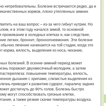
но нетребовательны. Болезни встречаются редко, да и
 некачественных кормов, плохо утепленных зимних
етить на ваш вопрос – из-за чего гибнут нутрии. Но
лом, и в этом году начался зимой, то основной
я проживание в холодных клетках и, как следствие,
ние легких, бронхит, бронхопневмония. Эти болезни
 обычно лечение начинается на той стадии, когда это
т корма, вялость, выделения из носа, чихание,
нных болезней. В осенне-зимний период может
лезнь поражает двухмесячный молодняк, а затем
 пастереллеза: повышение температуры, вялость,
дненное дыхание с хрипами, слизистые выделения из
олезнь приводит к развитию судорог, параличу задних
может достигнуть до 90% голов. Болезнь быстро
тому могут способствовать грязные клетки,
тание, а также резкие скачки температуры воздуха.