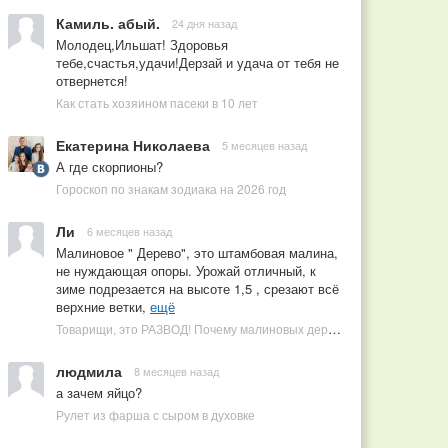
Камиль. абый.
24 дня назад
Молодец,Ильшат! Здоровья
тебе,счастья,удачи!Дерзай и удача от тебя не
отвернется!
Как стать хозяином пасеки в 10 лет
Екатерина Николаева
5 месяцев назад
А где скорпионы?
Гороскоп по знакам зодиака на 2026 год
Ли
6 месяцев назад
Малиновое " Дерево", это штамбовая малина,
не нуждающая опоры. Урожай отличный, к
зиме подрезается на высоте 1,5 , срезают всё
верхние ветки,
ещё
Товарищи, это РАЗВОД! Почему малиновых деревьев не бывает, или Как ушлые продавцы наживаются на мечтах садоводов
людмила
8 месяцев назад
а зачем яйцо?
Рулет из фарша с сыром в духовке