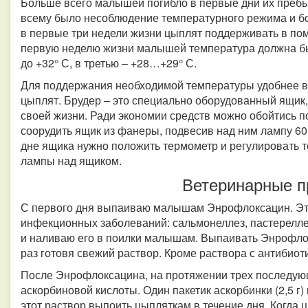
Больше всего малышей погибло в первые дни их пребыв
всему было несоблюдение температурного режима и бо
в первые три недели жизни цыплят поддерживать в по
первую неделю жизни малышей температура должна бы
до +32° С, в третью – +28…+29° С.
Для поддержания необходимой температуры удобнее в
цыплят. Брудер – это специально оборудованный ящик,
своей жизни. Ради экономии средств можно обойтись 
соорудить ящик из фанеры, подвесив над ним лампу 6
дне ящика нужно положить термометр и регулировать т
лампы над ящиком.
Ветеринарные п
С первого дня выпаиваю малышам Энрофлоксацин. Эт
инфекционных заболеваний: сальмонеллез, пастереллез
и наливаю его в поилки малышам. Выпаивать Энрофлок
раз готовя свежий раствор. Кроме раствора с антибиот
После Энрофлоксацина, на протяжении трех последую
аскорбиновой кислоты. Один пакетик аскорбинки (2,5 г) 
этот раствор выпоить цыпляткам в течение дня. Когда 