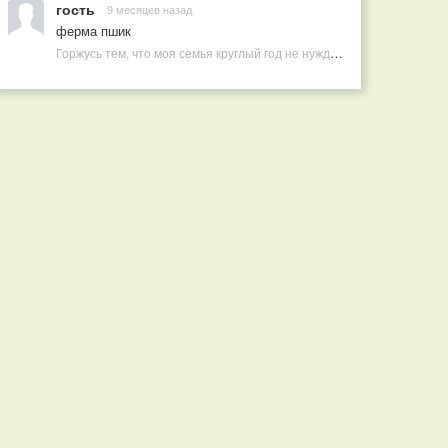
гость
9 месяцев назад
ферма пшик
Горжусь тем, что моя семья круглый год не нуждается в покупных витаминах