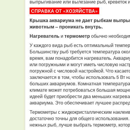
выпрыгивание или вылезание рыб, креветок и
СПРАВКА ОТ «ХОЗЯЙСТВА»
Крышка аквариума не дает рыбкам выпрыг
животным – проникать внутрь.
Нагреватель
и
термометр
обычно необходим
У каждого вида рыб есть оптимальный темпе
Большинству рыб требуется температура окол
время, вам понадобится нагреватель. Аквар
или погружными и могут иметь числовую наст
погружной с числовой настройкой. Что касае
заключается в том, чтобы использовать 5 Вт н
больших аквариумов. Комнатная температура
климате может потребоваться большая мощно
идеей будет приобрести два меньших нагрева
аквариума. Это обеспечивает лучшее распред
Термометры с жидкокристаллическим наклеива
достаточно точны для общего использования.
нежных рыб, лучше выбрать термометр, кото