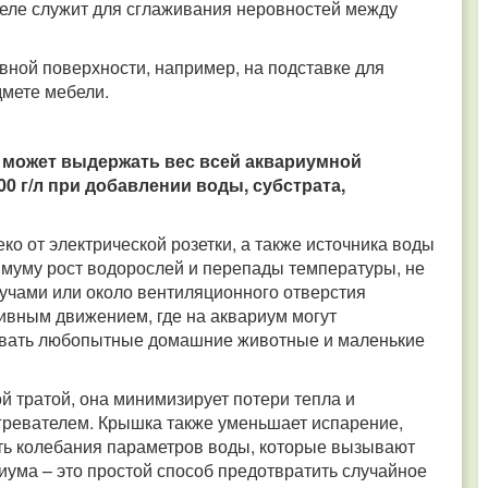
 деле служит для сглаживания неровностей между
вной поверхности, например, на подставке для
дмете мебели.
й может выдержать вес всей аквариумной
00 г/л при добавлении воды, субстрата,
о от электрической розетки, а также источника воды
имуму рост водорослей и перепады температуры, не
учами или около вентиляционного отверстия
сивным движением, где на аквариум могут
довать любопытные домашние животные и маленькие
й тратой, она минимизирует потери тепла и
гревателем. Крышка также уменьшает испарение,
ть колебания параметров воды, которые вызывают
риума – это простой способ предотвратить случайное