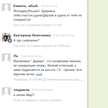
Камиль. абый.
24 дня назад
Молодец,Ильшат! Здоровья
тебе,счастья,удачи!Дерзай и удача от тебя не
отвернется!
Как стать хозяином пасеки в 10 лет
Екатерина Николаева
5 месяцев назад
А где скорпионы?
Гороскоп по знакам зодиака на 2026 год
Ли
6 месяцев назад
Малиновое " Дерево", это штамбовая малина,
не нуждающая опоры. Урожай отличный, к
зиме подрезается на высоте 1,5 , срезают всё
верхние ветки,
ещё
Товарищи, это РАЗВОД! Почему малиновых деревьев не бывает, или Как ушлые продавцы наживаются на мечтах садоводов
людмила
8 месяцев назад
а зачем яйцо?
Рулет из фарша с сыром в духовке