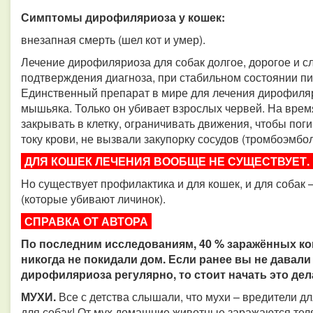
Симптомы дирофиляриоза у кошек:
внезапная смерть (шел кот и умер).
Лечение дирофиляриоза для собак долгое, дорогое и с
подтверждения диагноза, при стабильном состоянии п
Единственный препарат в мире для лечения дирофиляр
мышьяка. Только он убивает взрослых червей. На время
закрывать в клетку, ограничивать движения, чтобы пог
току крови, не вызвали закупорку сосудов (тромбоэмбо
ДЛЯ КОШЕК ЛЕЧЕНИЯ ВООБЩЕ НЕ СУЩЕСТВУЕТ.
Но существует профилактика и для кошек, и для собак 
(которые убивают личинок).
СПРАВКА ОТ АВТОРА
По последним исследованиям, 40 % заражённых ко
никогда не покидали дом. Если ранее вы не давал
дирофиляриоза регулярно, то стоит начать это дел
МУХИ.
Все с детства слышали, что мухи – вредители дл
для собак! От мух домашние животные заражаются теля