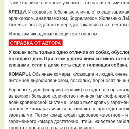
Такие шарики в лежанке у кошки – это части гельминтов
КЛЕЩИ.
Иксодовые (обычные уличные) клещи заражаю
эрлихиозом, анаплазмозом, боррелиозом (болезнью Лай
тяжелые последствия и нередко заканчиваться летальн
И кошкам иксодовые клещи тоже опасны.
СПРАВКА ОТ АВТОРА
У кошек есть только одно отличие от собак, обусл
покидают дом. При этом у домашних котиков тоже
клещами, если в доме есть еще и гуляющая собака.
КОМАРЫ.
Обычные комары, кусающие и людей, очень 
питомцев дирофиляриозом, поскольку переносят личин
Взрослые дирофилярии (червяки) находятся в организ
выделяют большое количество личинок (микрофилярий).
всей кровеносной системе. Комар пьёт кровь у заражён
организме комара личинки развиваются, проходят неск
заразными. Потом комар кусает здоровое животное – и
заражённого комара достаточно, чтобы животное заболе
кровоток попадают сразу сотни личинок.