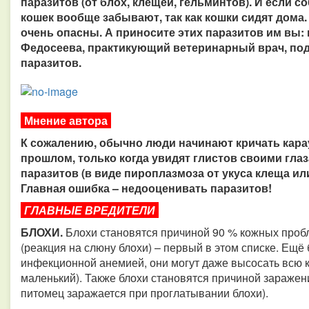
паразитов (от блох, клещей, гельминтов). И если с
кошек вообще забывают, так как кошки сидят дома
очень опасны. А приносите этих паразитов им вы: н
Федосеева, практикующий ветеринарный врач, под
паразитов.
Мнение автора
К сожалению, обычно люди начинают кричать карау
прошлом, только когда увидят глистов своими гла
паразитов (в виде пироплазмоза от укуса клеща или
Главная ошибка – недооценивать паразитов!
ГЛАВНЫЕ ВРЕДИТЕЛИ
БЛОХИ
.
Блохи становятся причиной 90 % кожных проб
(реакция на слюну блохи) – первый в этом списке. Ещ
инфекционной анемией, они могут даже высосать всю к
маленький). Также блохи становятся причиной заражен
питомец заражается при проглатывании блохи).