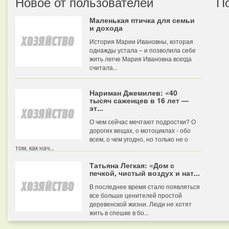
Новое от пользователей
П
Маленькая птичка для семьи
и дохода
История Марии Ивановны, которая
однажды устала – и позволила себе
жить легче Мария Ивановна всегда
считала...
Нариман Джемилев: «40
тысяч саженцев в 16 лет —
эт...
О чем сейчас мечтают подростки? О
дорогих вещах, о мотоциклах - обо
всем, о чем угодно, но только не о
том, как нач...
Татьяна Легкая: «Дом с
печкой, чистый воздух и нат...
В последнее время стало появляться
все больше ценителей простой
деревенской жизни. Люди не хотят
жить в спешке в бо...