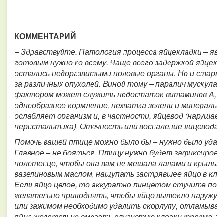
КОММЕНТАРИЙ
– Здравствуйте. Патология процесса яйцекладки – я
готовым нужно ко всему. Чаще всего задержкой яйце
остались недоразвитыми половые органы. Но и стар
за различных опухолей. Виной тому – паралич муску
фактором может служить недостаток витаминов A, D,
однообразное кормление, нехватка зелени и минераль
ослабляет организм и, в частности, яйцевод (наруш
перистальтика). Отечность или воспаление яйцевода
Помочь вашей птице можно было бы – нужно было уда
Главное – не бояться. Птицу нужно будет зафиксиро
полотенце, чтобы она вам не мешала лапами и крыль
вазелиновым маслом, нащупать застрявшее яйцо в кл
Если яйцо целое, то аккуратно пинцетом стучите по
желательно приподнять, чтобы яйцо вытекло наружу,
или зажимом необходимо удалить скорлупу, отламыва
яйца желательно смазать слизистую клоаки травма-г