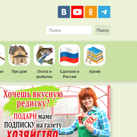
во
Про дом
Охота и
Сделано в
Архив
рыбалка
России