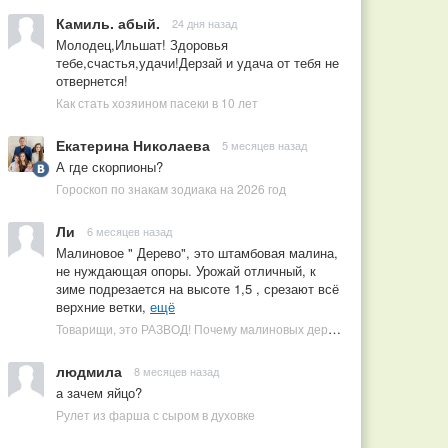
Камиль. абый.
24 дня назад
Молодец,Ильшат! Здоровья
тебе,счастья,удачи!Дерзай и удача от тебя не
отвернется!
Как стать хозяином пасеки в 10 лет
Екатерина Николаева
5 месяцев назад
А где скорпионы?
Гороскоп по знакам зодиака на 2026 год
Ли
6 месяцев назад
Малиновое " Дерево", это штамбовая малина,
не нуждающая опоры. Урожай отличный, к
зиме подрезается на высоте 1,5 , срезают всё
верхние ветки,
ещё
Товарищи, это РАЗВОД! Почему малиновых деревьев не бывает, или Как ушлые продавцы наживаются на мечтах садоводов
людмила
8 месяцев назад
а зачем яйцо?
Рулет из фарша с сыром в духовке