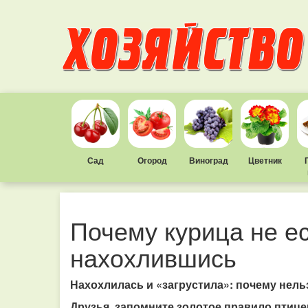
Сад
Огород
Виноград
Цветник
Почему курица не ес
нахохлившись
Нахохлилась и «загрустила»: почему нел
Друзья, запомните золотое правило птице