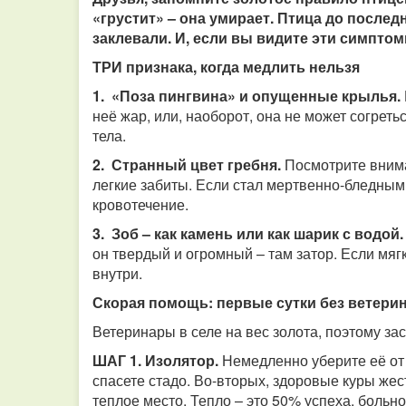
«грустит» – она умирает. Птица до послед
заклевали. И, если вы видите эти симптомы
ТРИ признака, когда медлить нельзя
1. «Поза пингвина» и опущенные крылья.
неё жар, или, наоборот, она не может согреть
тела.
2. Странный цвет гребня.
Посмотрите внима
легкие забиты. Если стал мертвенно-бледным
кровотечение.
3. Зоб – как камень или как шарик с водой.
он твердый и огромный – там затор. Если мягк
внутри.
Скорая помощь: первые сутки без ветери
Ветеринары в селе на вес золота, поэтому за
ШАГ 1. Изолятор.
Немедленно уберите её от 
спасете стадо. Во-вторых, здоровые куры жес
теплое место. Тепло – это 50% успеха, больн