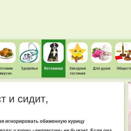
Готовим
Здоровье
Ветеринар
Звездная
Для души
Общест
вкусно
гостиная
т и сидит,
ьзя игнорировать обиженную курицу
вода: у куриц «депрессии» не бывает. Если она