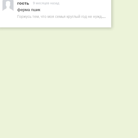
гость
9 месяцев назад
ферма пшик
Горжусь тем, что моя семья круглый год не нуждается в покупных витаминах