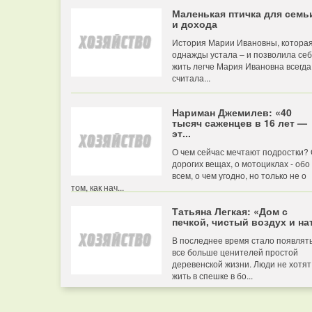
Маленькая птичка для семь
и дохода
История Марии Ивановны, котора
однажды устала – и позволила се
жить легче Мария Ивановна всегда
считала...
Нариман Джемилев: «40
тысяч саженцев в 16 лет —
эт...
О чем сейчас мечтают подростки?
дорогих вещах, о мотоциклах - обо
всем, о чем угодно, но только не о
том, как нач...
Татьяна Легкая: «Дом с
печкой, чистый воздух и нат
В последнее время стало появлят
все больше ценителей простой
деревенской жизни. Люди не хотят
жить в спешке в бо...