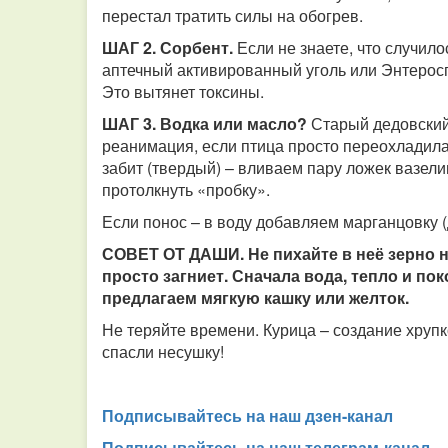
перестал тратить силы на обогрев.
ШАГ 2. Сорбент.
Если не знаете, что случил
аптечный активированный уголь или Энтеросге
Это вытянет токсины.
ШАГ 3. Водка или масло?
Старый дедовский 
реанимация, если птица просто переохладилас
забит (твердый) – вливаем пару ложек вазели
протолкнуть «пробку».
Если понос – в воду добавляем марганцовку (
СОВЕТ ОТ ДАШИ. Не пихайте в неё зерно н
просто загниет. Сначала вода, тепло и пок
предлагаем мягкую кашку или желток.
Не теряйте времени. Курица – создание хрупко
спасли несушку!
Подписывайтесь на наш дзен-канал
Подписывайтесь на наш телеграм-канал