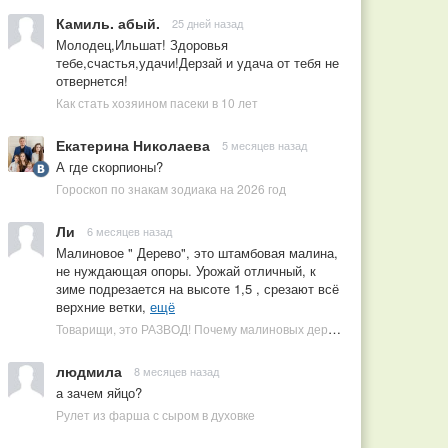
Камиль. абый.
25 дней назад
Молодец,Ильшат! Здоровья
тебе,счастья,удачи!Дерзай и удача от тебя не
отвернется!
Как стать хозяином пасеки в 10 лет
Екатерина Николаева
5 месяцев назад
А где скорпионы?
Гороскоп по знакам зодиака на 2026 год
Ли
6 месяцев назад
Малиновое " Дерево", это штамбовая малина,
не нуждающая опоры. Урожай отличный, к
зиме подрезается на высоте 1,5 , срезают всё
верхние ветки,
ещё
Товарищи, это РАЗВОД! Почему малиновых деревьев не бывает, или Как ушлые продавцы наживаются на мечтах садоводов
людмила
8 месяцев назад
а зачем яйцо?
Рулет из фарша с сыром в духовке