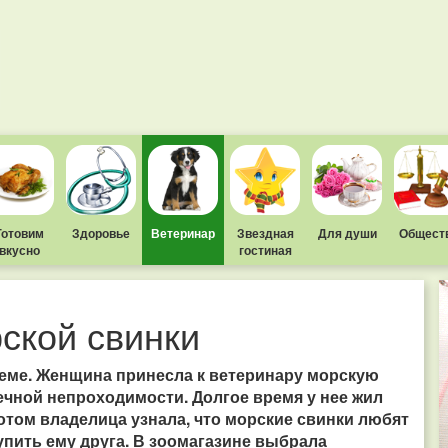
Готовим
Здоровье
Ветеринар
Звездная
Для души
Общест
вкусно
гостиная
ской свинки
еме. Женщина принесла к ветеринару морскую
ечной непроходимости. Долгое время у нее жил
том владелица узнала, что морские свинки любят
упить ему друга. В зоомагазине выбрала