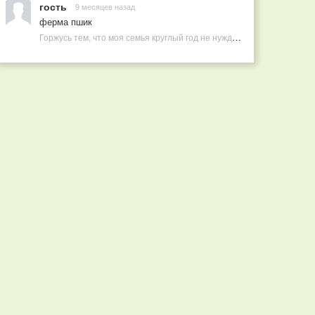
гость
9 месяцев назад
ферма пшик
Горжусь тем, что моя семья круглый год не нуждается в покупных витаминах