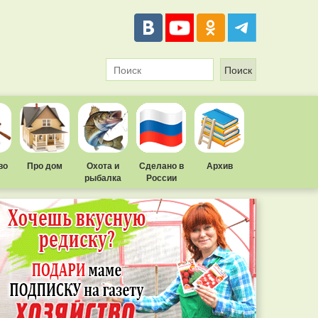
во
Про дом
Охота и
Сделано в
Архив
рыбалка
России