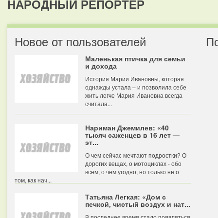
НАРОДНЫЙ РЕПОРТЕР
Новое от пользователей
П
Маленькая птичка для семьи
и дохода
История Марии Ивановны, которая
однажды устала – и позволила себе
жить легче Мария Ивановна всегда
считала...
Нариман Джемилев: «40
тысяч саженцев в 16 лет —
эт...
О чем сейчас мечтают подростки? О
дорогих вещах, о мотоциклах - обо
всем, о чем угодно, но только не о
том, как нач...
Татьяна Легкая: «Дом с
печкой, чистый воздух и нат...
В последнее время стало появляться