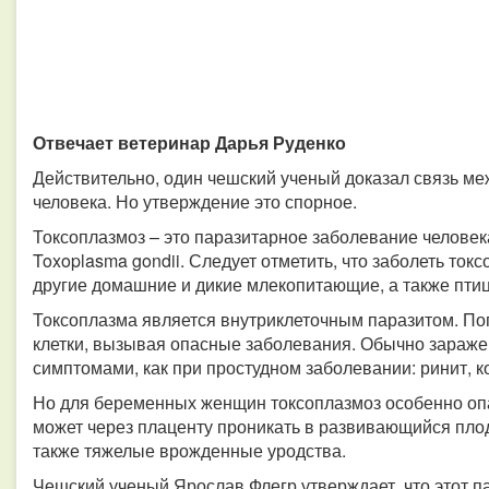
Отвечает ветеринар Дарья Руденко
Действительно, один чешский ученый доказал связь м
человека. Но утверждение это спорное.
Токсоплазмоз – это паразитарное заболевание челове
Toxoplasma gondii. Следует отметить, что заболеть токс
другие домашние и дикие млекопитающие, а также пти
Токсоплазма является внутриклеточным паразитом. Поп
клетки, вызывая опасные заболевания. Обычно зараж
симптомами, как при простудном заболевании: ринит, к
Но для беременных женщин токсоплазмоз особенно опа
может через плаценту проникать в развивающийся пло
также тяжелые врожденные уродства.
Чешский ученый Ярослав Флегр утверждает, что этот па