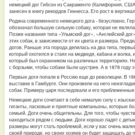
немецкий дог Гибсон из Сакраменто (Калифорния, США
занесен в книгу рекордов Гиннесса. Его рост в вертика
Родина современного немецкого дога - безусловно, Ге
обозначал большую сильную собаку, которая не являла
Позже названия типа «Ульмский дог», «Английский дог
этих собак, в зависимости от их цвета и размера. Пред
догов. Раньше эта порода делилась на два типа, первы
который охотился в стаях на медведя, кабана и волка, 
который был охранником на различных территориях. Н
с борзыми, чтобы собаки были шустрее. А в 1878 году э
Первые доги попали в Россию еще до революции. В 1869
выставке в Гамбурге. Они произвели на него неизглади
собак. Примеру царя последовали и его приближенные
Немецкие доги сочетают в себе немалую силу с изыск
гиганты, ласковые и приятные компаньоны, которые бо
семьей. Доги очень общительны. Для того, чтобы чувс
находиться рядом с людьми. Доги хорошо ладят с детьми
размеры могут стать проблемой, если у вас очень мале
своей природе, но своих хозяев он будет защищать до 