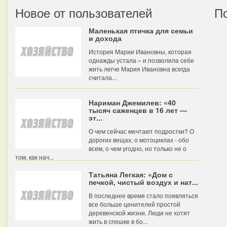
Новое от пользователей
П
Маленькая птичка для семьи
и дохода
История Марии Ивановны, которая
однажды устала – и позволила себе
жить легче Мария Ивановна всегда
считала...
Нариман Джемилев: «40
тысяч саженцев в 16 лет —
эт...
О чем сейчас мечтают подростки? О
дорогих вещах, о мотоциклах - обо
всем, о чем угодно, но только не о
том, как нач...
Татьяна Легкая: «Дом с
печкой, чистый воздух и нат...
В последнее время стало появляться
все больше ценителей простой
деревенской жизни. Люди не хотят
жить в спешке в бо...