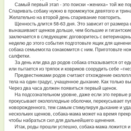
Самый первый этап - это поиски «жениха» той же пор
Спаривать собаку нужно в промежуток девятого и трина
Желательно на второй день спаривание повторить.
Щенность длится 58-63 дня. Это зависит от размера 
вынашивают щенков дольше, чем большие и гигантски
заключается в следующем: договоритесь с ветеринарны
неделю до этого события подготовьте ящик для щенени
собака семьемогла ознакомится с ним. Приготовьте но
салфетки.
За день или два до родов собака отказывается от еды
или пытается из тряпок и ковриков соорудить себе «гн
Предвестниками родов считают отхождение околопло
тела на один градус, учащенное дыхание. Как только вы
Через два часа должен появиться первый щенок.
На подсознательном уровне, даже если это первые ро
прокусывает околоплодные оболочки, перекусывает пу
новорожденного, тем самым стимулируя дыхание и уд
нескольких щенков, собака-мама может на время прекр
чтобы набраться сил для дальнейшего щенения.
Итак, роды прошли успешно, собака-мама ложится и в