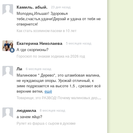
Камиль. абый.
23 дня назад
Молодец,Ильшат! Здоровья
тебе,счастья,удачи!Дерзай и удача от тебя не
отвернется!
Как стать хозяином пасеки в 10 лет
Екатерина Николаева
5 месяцев назад
А где скорпионы?
Гороскоп по знакам зодиака на 2026 год
Ли
6 месяцев назад
Малиновое " Дерево", это штамбовая малина,
не нуждающая опоры. Урожай отличный, к
зиме подрезается на высоте 1,5 , срезают всё
верхние ветки,
ещё
Товарищи, это РАЗВОД! Почему малиновых деревьев не бывает, или Как ушлые продавцы наживаются на мечтах садоводов
людмила
8 месяцев назад
а зачем яйцо?
Рулет из фарша с сыром в духовке