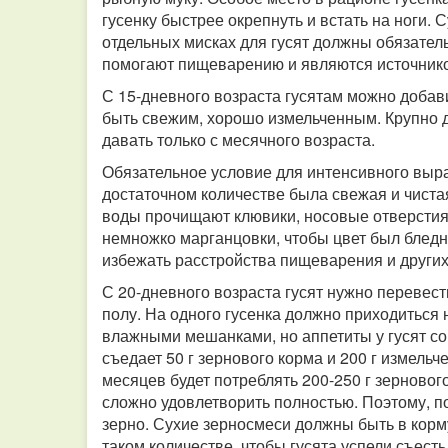
гусенку быстрее окрепнуть и встать на ноги. С
отдельных мисках для гусят должны обязатель
помогают пищеварению и являются источник
С 15-дневного возраста гусятам можно добав
быть свежим, хорошо измельченным. Крупно д
давать только с месячного возраста.
Обязательное условие для интенсивного выра
достаточном количестве была свежая и чистая
воды прочищают клювики, носовые отверстия,
немножко марганцовки, чтобы цвет был блед
избежать расстройства пищеварения и других
С 20-дневного возраста гусят нужно перевест
полу. На одного гусенка должно приходиться 
влажными мешанками, но аппетиты у гусят со
съедает 50 г зернового корма и 200 г измельч
месяцев будет потреблять 200-250 г зернового
сложно удовлетворить полностью. Поэтому, 
зерно. Сухие зерносмеси должны быть в кор
таком количестве, чтобы гусята успели съест