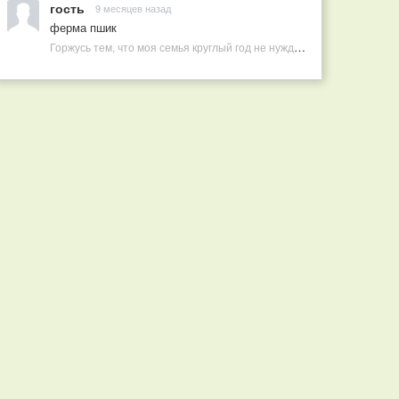
гость
9 месяцев назад
ферма пшик
Горжусь тем, что моя семья круглый год не нуждается в покупных витаминах