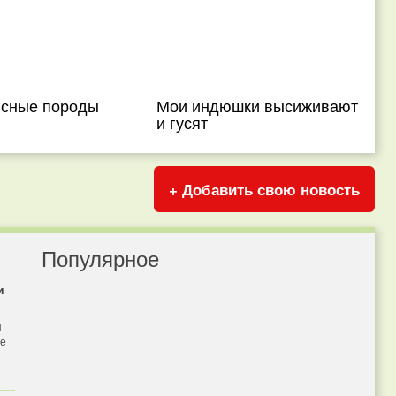
сные породы
Мои индюшки высиживают
и гусят
+ Добавить свою новость
Популярное
и
я
бе