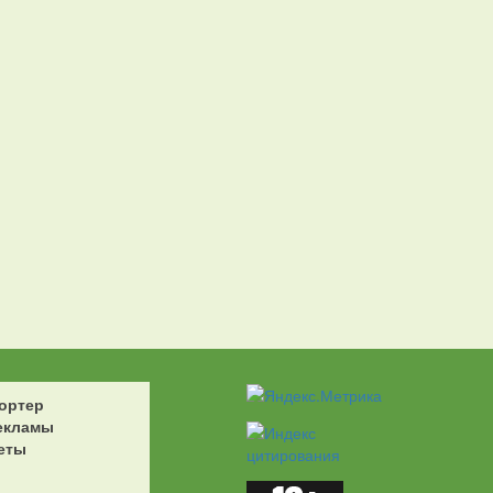
ортер
екламы
еты