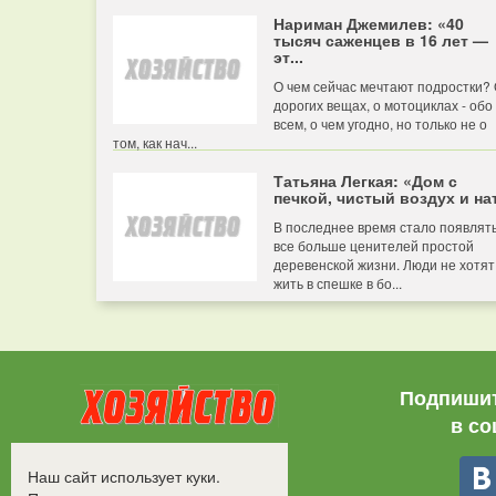
Нариман Джемилев: «40
тысяч саженцев в 16 лет —
эт...
О чем сейчас мечтают подростки?
дорогих вещах, о мотоциклах - обо
всем, о чем угодно, но только не о
том, как нач...
Татьяна Легкая: «Дом с
печкой, чистый воздух и нат
В последнее время стало появлят
все больше ценителей простой
деревенской жизни. Люди не хотят
жить в спешке в бо...
Подпишит
в со
Все права защищены.
Наш сайт использует куки.
©2008-2017 - "Хозяйство"