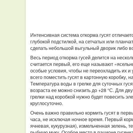
Интенсивная система откорма гусят отличаетс
глубокой подстилкой, на сетчатых или планч
сделать небольшой выгульный дворик либо во
Весь период откорма гусей делится на неск
считается первый, его еще называют «ясельн
особые условия, чтобы не переохладить их и 
всего поместить гусят в картонную коробку, н
Температура воды в грелке для суточных гуся
возраста ее можно снизить до +28 °С. Для дв
грелки над коробкой нужно будет повесить эле
круглосуточно.
Очень важно правильно кормить гусят в перв
часа, не исключая ночное время. Первый корм
ячневая, кукурузная), измельченная зелень, 
рыбную муку. Особое место в рационе гусенк