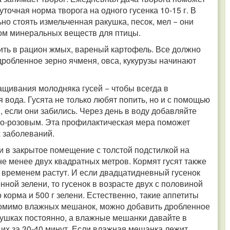
уточная норма творога на одного гусенка 10-15 г. В
но стоять измельченная ракушка, песок, мел − они
ом минеральных веществ для птицы.
ить в рацион жмых, вареный картофель. Все должно
робленное зерно ячменя, овса, кукурузы начинают
щивания молодняка гусей − чтобы всегда в
 вода. Гусята не только любят попить, но и с помощью
 если они забились. Через день в воду добавляйте
но-розовым. Эта профилактическая мера поможет
 заболеваний.
и в закрытое помещение с толстой подстилкой на
не менее двух квадратных метров. Кормят гусят также
 временем растут. И если двадцатидневный гусенок
енной зелени, то гусенок в возрасте двух с половиной
 корма и 500 г зелени. Естественно, такие аппетиты
помимо влажных мешанок, можно добавить дробленное
мушках постоянно, а влажные мешанки давайте в
ь их за 30-40 минут. Если влажная мешанка лежит