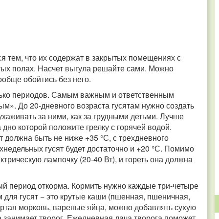
я тем, что их содержат в закрытых помещениях с
атых полах. Насчет выгула решайте сами. Можно
обще обойтись без него.
олько периодов. Самым важным и ответственным
ым». До 20-дневного возраста гусятам нужно создать
ухаживать за ними, как за грудными детьми. Лучше
а дно которой положите грелку с горячей водой.
т должна быть не ниже +35 °С, с трехдневного
ухнедельных гусят будет достаточно и +20 °С. Помимо
ктрическую лампочку (20-40 Вт), и гореть она должна
ый период откорма. Кормить нужно каждые три-четыре
 для гусят − это крутые каши (пшенная, пшеничная,
тертая морковь, вареные яйца, можно добавлять сухую
а занимает творог. Ежедневная дача творога поможет