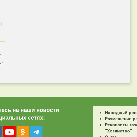
 О
...
ься
есь на наши новости
Народный реп
циальных сетях:
Размещение р
Реквизиты газ
"Хозяйство"
О нас