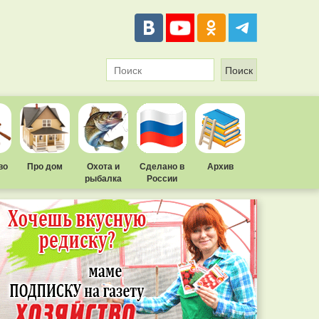
во
Про дом
Охота и
Сделано в
Архив
рыбалка
России