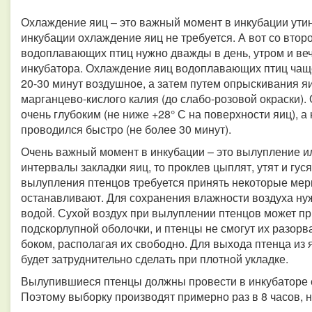
Охлаждение яиц – это важный момент в инкубации утин
инкубации охлаждение яиц не требуется. А вот со вто
водоплавающих птиц нужно дважды в день, утром и веч
инкубатора. Охлаждение яиц водоплавающих птиц чаще
20-30 минут воздушное, а затем путем опрыскивания я
марганцево-кислого калия (до слабо-розовой окраски)
очень глубоким (не ниже +28° С на поверхности яиц), 
проводился быстро (не более 30 минут).
Очень важный момент в инкубации – это вылупление и
интервалы закладки яиц, то проклев цыплят, утят и гу
вылупления птенцов требуется принять некоторые меры
останавливают. Для сохранения влажности воздуха ну
водой. Сухой воздух при вылуплении птенцов может п
подскорлупной оболочки, и птенцы не смогут их разорв
боком, располагая их свободно. Для выхода птенца из 
будет затруднительно сделать при плотной укладке.
Вылупившиеся птенцы должны провести в инкубаторе е
Поэтому выборку производят примерно раз в 8 часов, 