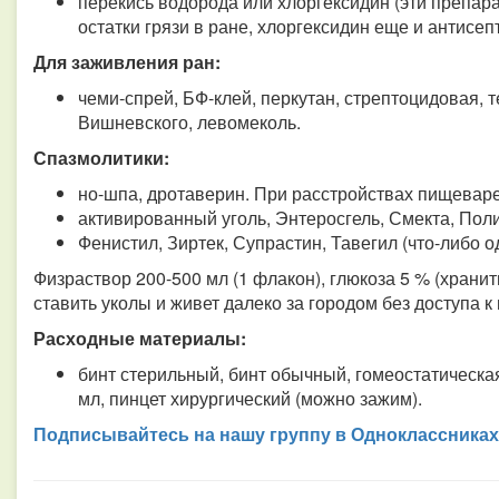
перекись водорода или хлоргексидин (эти препа
остатки грязи в ране, хлоргексидин еще и антисеп
Для заживления ран:
чеми-спрей, БФ-клей, перкутан, стрептоцидовая, 
Вишневского, левомеколь.
Спазмолитики:
но-шпа, дротаверин. При расстройствах пищеваре
активированный уголь, Энтеросгель, Смекта, Пол
Фенистил, Зиртек, Супрастин, Тавегил (что-либо о
Физраствор 200-500 мл (1 флакон), глюкоза 5 % (хранить
ставить уколы и живет далеко за городом без доступа 
Расходные материалы:
бинт стерильный, бинт обычный, гомеостатическая 
мл, пинцет хирургический (можно зажим).
Подписывайтесь на нашу группу в Одноклассниках