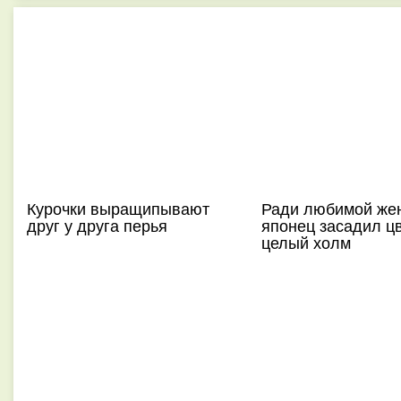
Курочки выращипывают
Ради любимой же
друг у друга перья
японец засадил ц
целый холм