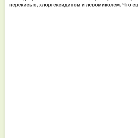
перекисью, хлоргексидином и левомиколем. Что е