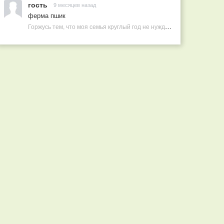
гость
9 месяцев назад
ферма пшик
Горжусь тем, что моя семья круглый год не нуждается в покупных витаминах