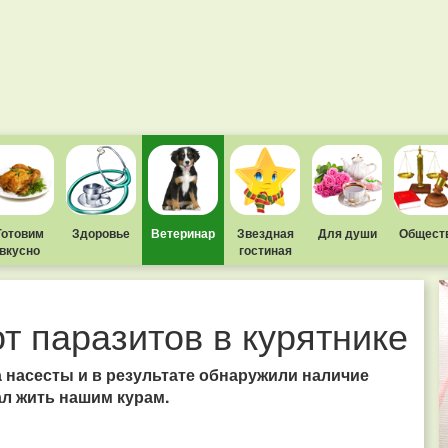
Готовим
Здоровье
Ветеринар
Звездная
Для души
Общест
вкусно
гостиная
т паразитов в курятнике
 насесты и в результате обнаружили наличие
ал жить нашим курам.