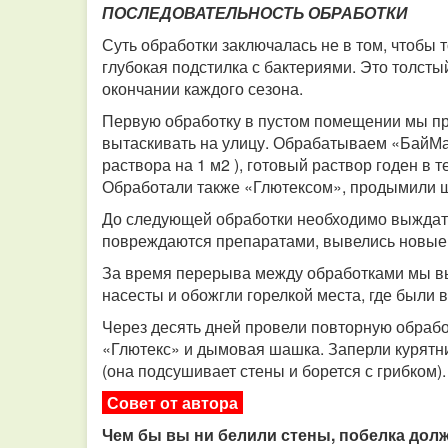
ПОСЛЕДОВАТЕЛЬНОСТЬ ОБРАБОТКИ
Суть обработки заключалась не в том, чтобы т
глубокая подстилка с бактериями. Это толсты
окончании каждого сезона.
Первую обработку в пустом помещении мы пр
вытаскивать на улицу. Обрабатываем «БайМа
раствора на 1 м2 ), готовый раствор годен в
Обработали также «Глютексом», продымили ша
До следующей обработки необходимо выждать 
повреждаются препаратами, вывелись новые
За время перерыва между обработками мы вы
насесты и обожгли горелкой места, где были 
Через десять дней провели повторную обрабо
«Глютекс» и дымовая шашка. Заперли курятни
(она подсушивает стены и борется с грибком).
Совет от автора
Чем бы вы ни белили стены, побелка долж