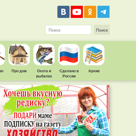
во
Про дом
Охота и
Сделано в
Архив
рыбалка
России