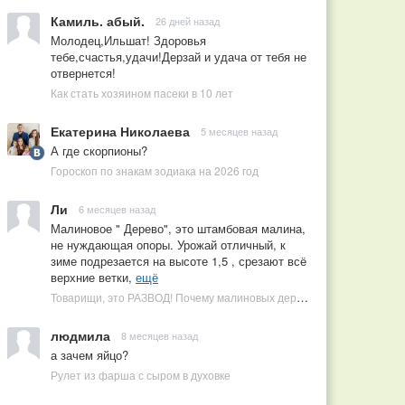
Камиль. абый.
26 дней назад
Молодец,Ильшат! Здоровья
тебе,счастья,удачи!Дерзай и удача от тебя не
отвернется!
Как стать хозяином пасеки в 10 лет
Екатерина Николаева
5 месяцев назад
А где скорпионы?
Гороскоп по знакам зодиака на 2026 год
Ли
6 месяцев назад
Малиновое " Дерево", это штамбовая малина,
не нуждающая опоры. Урожай отличный, к
зиме подрезается на высоте 1,5 , срезают всё
верхние ветки,
ещё
Товарищи, это РАЗВОД! Почему малиновых деревьев не бывает, или Как ушлые продавцы наживаются на мечтах садоводов
людмила
8 месяцев назад
а зачем яйцо?
Рулет из фарша с сыром в духовке