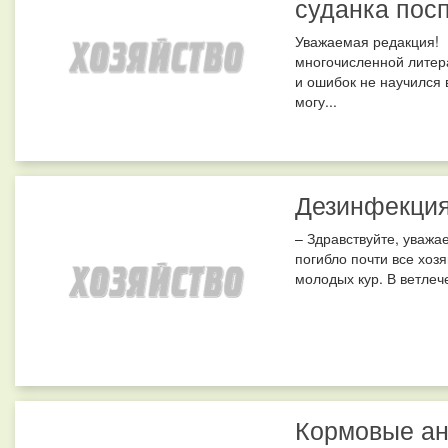
суданка пос
Уважаемая редакция! 
многочисленной литера
и ошибок не научился 
могу...
Дезинфекция
– Здравствуйте, уважа
погибло почти все хоз
молодых кур. В ветлеч
Кормовые ан