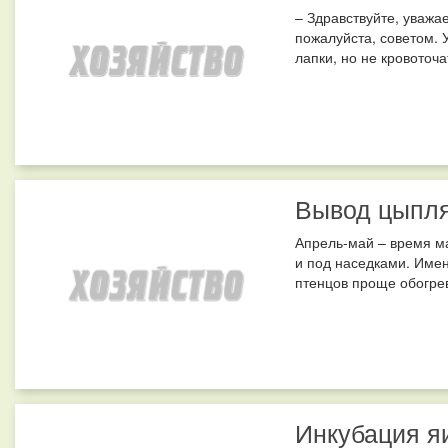
– Здравствуйте, уважа
пожалуйста, советом. У
лапки, но не кровоточат
Вывод цыпля
Апрель-май – время ма
и под наседками. Имен
птенцов проще обогрев
Инкубация я